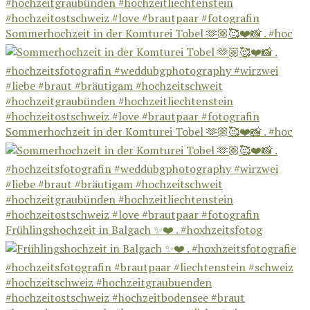
Sommerhochzeit in der Komturei Tobel 🫶🏼🥰❤️📸 . #hoc
Sommerhochzeit in der Komturei Tobel 🫶🏼🥰❤️📸 . #hoc
Frühlingshochzeit in Balgach ✨❤️ . #hoxhzeitsfotog