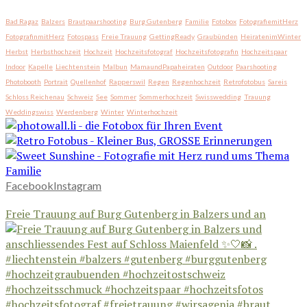
Bad Ragaz
Balzers
Brautpaarshooting
Burg Gutenberg
Familie
Fotobox
FotografiemitHerz
FotografinmitHerz
Fotospass
Freie Trauung
GettingReady
Graubünden
HeiratenimWinter
Herbst
Herbsthochzeit
Hochzeit
Hochzeitsfotograf
Hochzeitsfotografin
Hochzeitspaar
Indoor
Kapelle
Liechtenstein
Malbun
MamaundPapaheiraten
Outdoor
Paarshooting
Photobooth
Portrait
Quellenhof
Rapperswil
Regen
Regenhochzeit
Retrofotobus
Sareis
Schloss Reichenau
Schweiz
See
Sommer
Sommerhochzeit
Swisswedding
Trauung
Weddingswiss
Werdenberg
Winter
Winterhochzeit
Facebook
Instagram
Freie Trauung auf Burg Gutenberg in Balzers und an