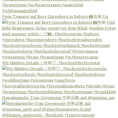
Freie Trauung auf Burg Gutenberg in Balzers 📸🫶🏼 Un
Wir liiiieben Details ✨🫶🏼🤍 . #hochzeitliechtenstei
Hawaiianische Trau-Zeremonie 🫶🏼🐚🌺 mit @marissa_sae