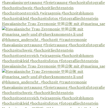
Hawaiianische Trau-Zeremonie 🫶🏼🐚🌺 mit @marissa_sae
Hawaiianische Trau-Zeremonie 🫶🏼🐚🌺 mit @marissa_sae