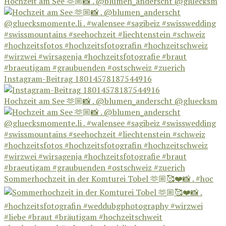
Hochzeit am See 🫶🏼📸 . @blumen_anderscht @gluecksm
Instagram-Beitrag 18014578187544916
Hochzeit am See 🫶🏼📸 . @blumen_anderscht @gluecksm
Sommerhochzeit in der Komturei Tobel 🫶🏼🥰❤️📸 . #hoc