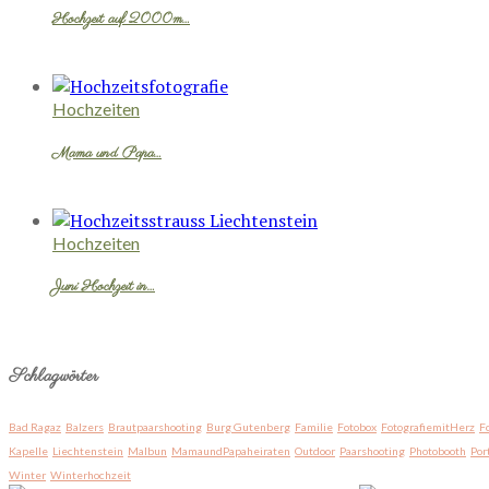
Hochzeit auf 2000m…
Hochzeiten
Mama und Papa…
Hochzeiten
Juni Hochzeit in…
Schlagwörter
Bad Ragaz
Balzers
Brautpaarshooting
Burg Gutenberg
Familie
Fotobox
FotografiemitHerz
F
Kapelle
Liechtenstein
Malbun
MamaundPapaheiraten
Outdoor
Paarshooting
Photobooth
Por
Winter
Winterhochzeit