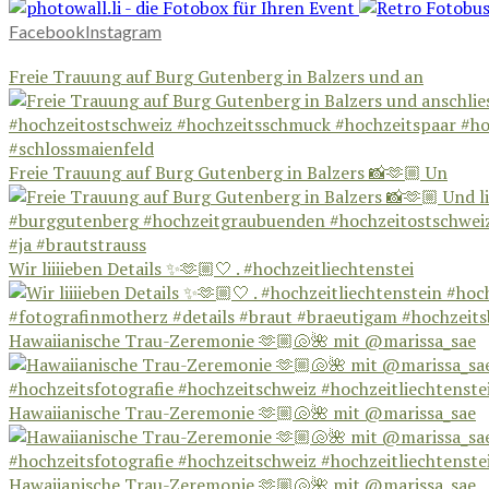
Facebook
Instagram
Freie Trauung auf Burg Gutenberg in Balzers und an
Freie Trauung auf Burg Gutenberg in Balzers 📸🫶🏼 Un
Wir liiiieben Details ✨🫶🏼🤍 . #hochzeitliechtenstei
Hawaiianische Trau-Zeremonie 🫶🏼🐚🌺 mit @marissa_sae
Hawaiianische Trau-Zeremonie 🫶🏼🐚🌺 mit @marissa_sae
Hawaiianische Trau-Zeremonie 🫶🏼🐚🌺 mit @marissa_sae