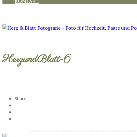
KONTAKT
HerzundBlatt-6
Share