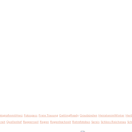
otografinmitHerz
Fotospass
Freie Trauung
GettingReady
Graubünden
HeiratenimWinter
Herb
trait
Quellenhof
Rapperswil
Regen
Regenhochzeit
Retrofotobus
Sareis
Schloss Reichenau
Sc