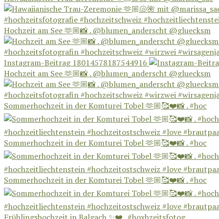
Hochzeit am See 🫶🏼📸 . @blumen_anderscht @gluecksm
Instagram-Beitrag 18014578187544916
Hochzeit am See 🫶🏼📸 . @blumen_anderscht @gluecksm
Sommerhochzeit in der Komturei Tobel 🫶🏼🥰❤️📸 . #hoc
Sommerhochzeit in der Komturei Tobel 🫶🏼🥰❤️📸 . #hoc
Sommerhochzeit in der Komturei Tobel 🫶🏼🥰❤️📸 . #hoc
Frühlingshochzeit in Balgach ✨❤️ . #hoxhzeitsfotog