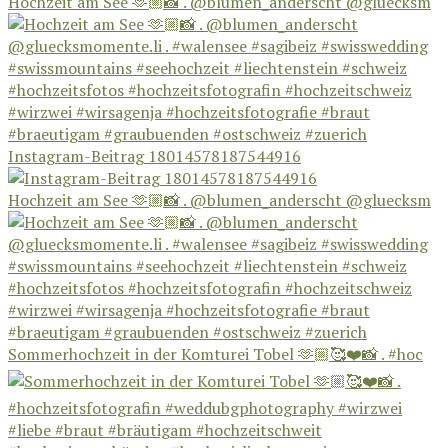
Hochzeit am See 🫶🏼📸 . @blumen_anderscht @gluecksm
Instagram-Beitrag 18014578187544916
Hochzeit am See 🫶🏼📸 . @blumen_anderscht @gluecksm
Sommerhochzeit in der Komturei Tobel 🫶🏼🥰❤️📸 . #hoc