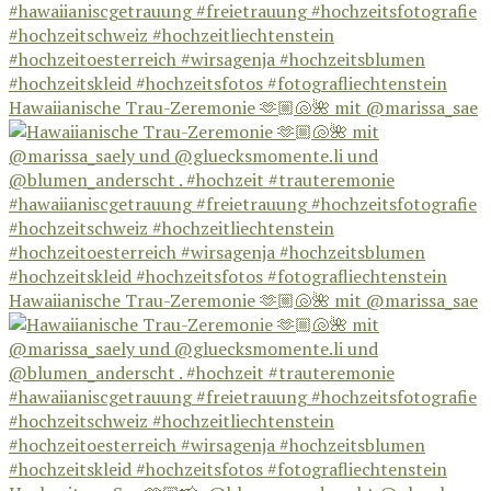
Hawaiianische Trau-Zeremonie 🫶🏼🐚🌺 mit @marissa_sae
Hawaiianische Trau-Zeremonie 🫶🏼🐚🌺 mit @marissa_sae