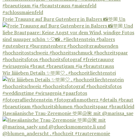
Freie Trauung auf Burg Gutenberg in Balzers 📸🫶🏼 Un
Wir liiiieben Details ✨🫶🏼🤍 . #hochzeitliechtenstei
Hawaiianische Trau-Zeremonie 🫶🏼🐚🌺 mit @marissa_sae