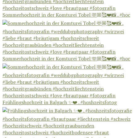
Sommerhochzeit in der Komturei Tobel 🫶🏼🥰❤️📸 . #hoc
Sommerhochzeit in der Komturei Tobel 🫶🏼🥰❤️📸 . #hoc
Frühlingshochzeit in Balgach ✨❤️ . #hoxhzeitsfotog