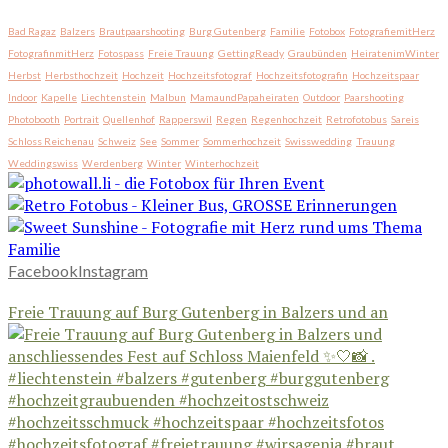
Bad Ragaz
Balzers
Brautpaarshooting
Burg Gutenberg
Familie
Fotobox
FotografiemitHerz
FotografinmitHerz
Fotospass
Freie Trauung
GettingReady
Graubünden
HeiratenimWinter
Herbst
Herbsthochzeit
Hochzeit
Hochzeitsfotograf
Hochzeitsfotografin
Hochzeitspaar
Indoor
Kapelle
Liechtenstein
Malbun
MamaundPapaheiraten
Outdoor
Paarshooting
Photobooth
Portrait
Quellenhof
Rapperswil
Regen
Regenhochzeit
Retrofotobus
Sareis
Schloss Reichenau
Schweiz
See
Sommer
Sommerhochzeit
Swisswedding
Trauung
Weddingswiss
Werdenberg
Winter
Winterhochzeit
Facebook
Instagram
Freie Trauung auf Burg Gutenberg in Balzers und an