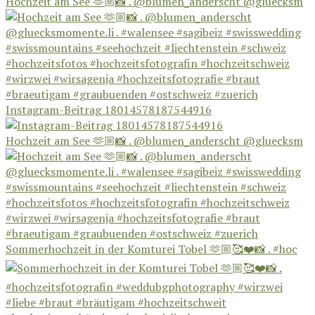
Hochzeit am See 🫶🏼📸 . @blumen_anderscht @gluecksm
Instagram-Beitrag 18014578187544916
Hochzeit am See 🫶🏼📸 . @blumen_anderscht @gluecksm
Sommerhochzeit in der Komturei Tobel 🫶🏼🥰❤️📸 . #hoc