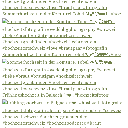
Sommerhochzeit in der Komturei Tobel 🫶🏼🥰❤️📸 . #hoc
Sommerhochzeit in der Komturei Tobel 🫶🏼🥰❤️📸 . #hoc
Frühlingshochzeit in Balgach ✨❤️ . #hoxhzeitsfotog