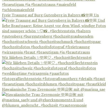
Freie Trauung auf Burg Gutenberg in Balzers 📸🫶🏼 Un
Wir liiiieben Details ✨🫶🏼🤍 . #hochzeitliechtenstei
Hawaiianische Trau-Zeremonie 🫶🏼🐚🌺 mit @marissa_sae