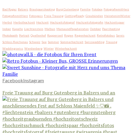
Bad Ragaz
Balzers
Brautpaarshooting
Burg Gutenberg
Familie
Fotobox
FotografiemitHerz
FotografinmitHerz
Fotospass
Freie Trauung
GettingReady
Graubünden
HeiratenimWinter
Herbst
Herbsthochzeit
Hochzeit
Hochzeitsfotograf
Hochzeitsfotografin
Hochzeitspaar
Indoor
Kapelle
Liechtenstein
Malbun
MamaundPapaheiraten
Outdoor
Paarshooting
Photobooth
Portrait
Quellenhof
Rapperswil
Regen
Regenhochzeit
Retrofotobus
Sareis
Schloss Reichenau
Schweiz
See
Sommer
Sommerhochzeit
Swisswedding
Trauung
Weddingswiss
Werdenberg
Winter
Winterhochzeit
Facebook
Instagram
Freie Trauung auf Burg Gutenberg in Balzers und an