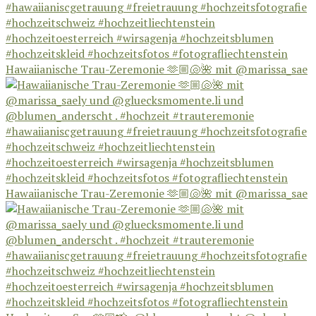
Hawaiianische Trau-Zeremonie 🫶🏼🐚🌺 mit @marissa_sae
Hawaiianische Trau-Zeremonie 🫶🏼🐚🌺 mit @marissa_sae