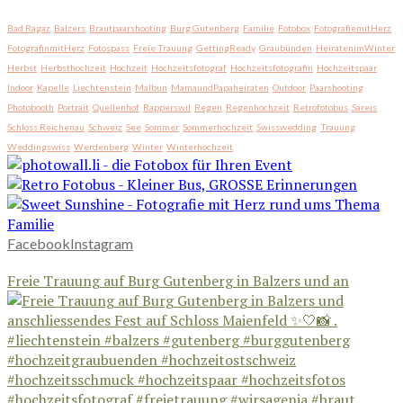
Bad Ragaz
Balzers
Brautpaarshooting
Burg Gutenberg
Familie
Fotobox
FotografiemitHerz
FotografinmitHerz
Fotospass
Freie Trauung
GettingReady
Graubünden
HeiratenimWinter
Herbst
Herbsthochzeit
Hochzeit
Hochzeitsfotograf
Hochzeitsfotografin
Hochzeitspaar
Indoor
Kapelle
Liechtenstein
Malbun
MamaundPapaheiraten
Outdoor
Paarshooting
Photobooth
Portrait
Quellenhof
Rapperswil
Regen
Regenhochzeit
Retrofotobus
Sareis
Schloss Reichenau
Schweiz
See
Sommer
Sommerhochzeit
Swisswedding
Trauung
Weddingswiss
Werdenberg
Winter
Winterhochzeit
Facebook
Instagram
Freie Trauung auf Burg Gutenberg in Balzers und an