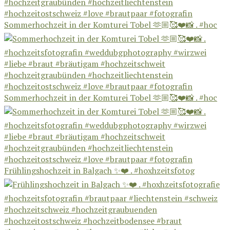
Sommerhochzeit in der Komturei Tobel 🫶🏼🥰❤️📸 . #hoc
Sommerhochzeit in der Komturei Tobel 🫶🏼🥰❤️📸 . #hoc
Frühlingshochzeit in Balgach ✨❤️ . #hoxhzeitsfotog