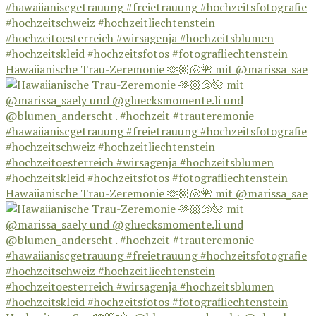
Hawaiianische Trau-Zeremonie 🫶🏼🐚🌺 mit @marissa_sae
Hawaiianische Trau-Zeremonie 🫶🏼🐚🌺 mit @marissa_sae