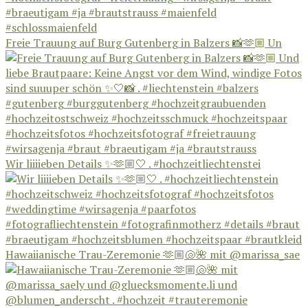
Freie Trauung auf Burg Gutenberg in Balzers 📸🫶🏼 Un
Wir liiiieben Details ✨🫶🏼🤍 . #hochzeitliechtenstei
Hawaiianische Trau-Zeremonie 🫶🏼🐚🌺 mit @marissa_sae