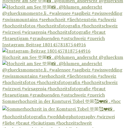
Hochzeit am See 🫶🏼📸 . @blumen_anderscht @gluecksm
Instagram-Beitrag 18014578187544916
Hochzeit am See 🫶🏼📸 . @blumen_anderscht @gluecksm
Sommerhochzeit in der Komturei Tobel 🫶🏼🥰❤️📸 . #hoc