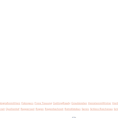
otografinmitHerz
Fotospass
Freie Trauung
GettingReady
Graubünden
HeiratenimWinter
Herb
trait
Quellenhof
Rapperswil
Regen
Regenhochzeit
Retrofotobus
Sareis
Schloss Reichenau
Sc