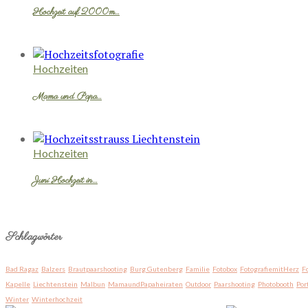
Hochzeit auf 2000m…
Hochzeiten
Mama und Papa…
Hochzeiten
Juni Hochzeit in…
Schlagwörter
Bad Ragaz
Balzers
Brautpaarshooting
Burg Gutenberg
Familie
Fotobox
FotografiemitHerz
F
Kapelle
Liechtenstein
Malbun
MamaundPapaheiraten
Outdoor
Paarshooting
Photobooth
Por
Winter
Winterhochzeit