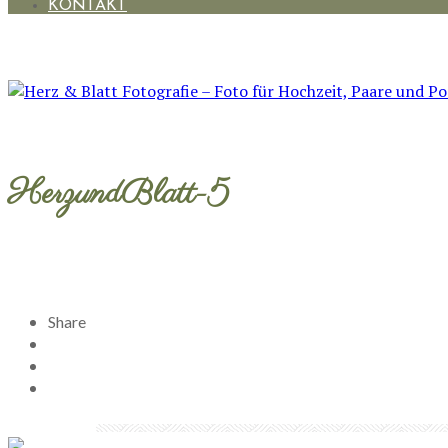
KONTAKT
HerzundBlatt-5
Share