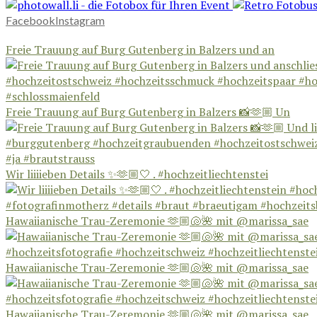
Facebook
Instagram
Freie Trauung auf Burg Gutenberg in Balzers und an
Freie Trauung auf Burg Gutenberg in Balzers 📸🫶🏼 Un
Wir liiiieben Details ✨🫶🏼🤍 . #hochzeitliechtenstei
Hawaiianische Trau-Zeremonie 🫶🏼🐚🌺 mit @marissa_sae
Hawaiianische Trau-Zeremonie 🫶🏼🐚🌺 mit @marissa_sae
Hawaiianische Trau-Zeremonie 🫶🏼🐚🌺 mit @marissa_sae