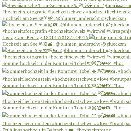
Hochzeit am See 🫶🏼📸 . @blumen_anderscht @gluecksm
Instagram-Beitrag 18014578187544916
Hochzeit am See 🫶🏼📸 . @blumen_anderscht @gluecksm
Sommerhochzeit in der Komturei Tobel 🫶🏼🥰❤️📸 . #hoc
Sommerhochzeit in der Komturei Tobel 🫶🏼🥰❤️📸 . #hoc
Sommerhochzeit in der Komturei Tobel 🫶🏼🥰❤️📸 . #hoc
Frühlingshochzeit in Balgach ✨❤️ . #hoxhzeitsfotog