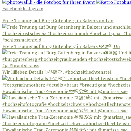
Facebook
Instagram
Freie Trauung auf Burg Gutenberg in Balzers und an
Freie Trauung auf Burg Gutenberg in Balzers 📸🫶🏼 Un
Wir liiiieben Details ✨🫶🏼🤍 . #hochzeitliechtenstei
Hawaiianische Trau-Zeremonie 🫶🏼🐚🌺 mit @marissa_sae
Hawaiianische Trau-Zeremonie 🫶🏼🐚🌺 mit @marissa_sae
Hawaiianische Trau-Zeremonie 🫶🏼🐚🌺 mit @marissa_sae