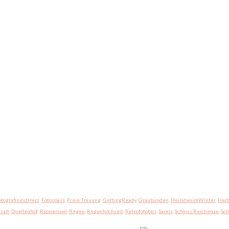
otografinmitHerz
Fotospass
Freie Trauung
GettingReady
Graubünden
HeiratenimWinter
Herb
trait
Quellenhof
Rapperswil
Regen
Regenhochzeit
Retrofotobus
Sareis
Schloss Reichenau
Sc