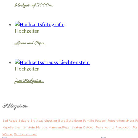
Hochzeit auf 2000m…
Hochzeiten
Mama und Papa…
Hochzeiten
Juni Hochzeit in…
Schlagwörter
Bad Ragaz
Balzers
Brautpaarshooting
Burg Gutenberg
Familie
Fotobox
FotografiemitHerz
F
Kapelle
Liechtenstein
Malbun
MamaundPapaheiraten
Outdoor
Paarshooting
Photobooth
Por
Winter
Winterhochzeit