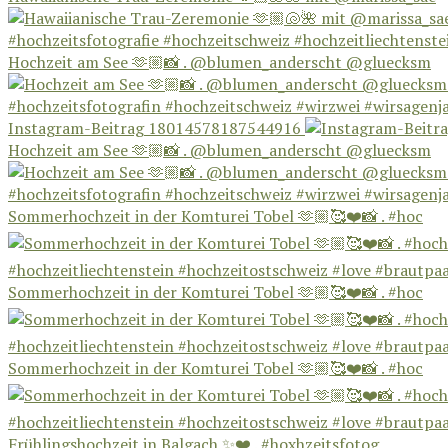
Hochzeit am See 🫶🏼📸 . @blumen_anderscht @gluecksm
Instagram-Beitrag 18014578187544916
Hochzeit am See 🫶🏼📸 . @blumen_anderscht @gluecksm
Sommerhochzeit in der Komturei Tobel 🫶🏼🥰❤️📸 . #hoc
Sommerhochzeit in der Komturei Tobel 🫶🏼🥰❤️📸 . #hoc
Sommerhochzeit in der Komturei Tobel 🫶🏼🥰❤️📸 . #hoc
Frühlingshochzeit in Balgach ✨❤️ . #hoxhzeitsfotog