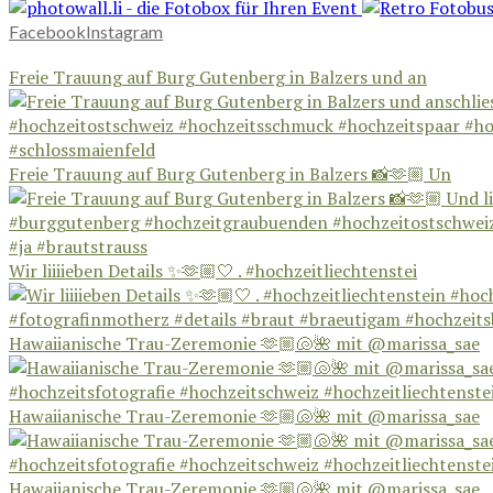
Facebook
Instagram
Freie Trauung auf Burg Gutenberg in Balzers und an
Freie Trauung auf Burg Gutenberg in Balzers 📸🫶🏼 Un
Wir liiiieben Details ✨🫶🏼🤍 . #hochzeitliechtenstei
Hawaiianische Trau-Zeremonie 🫶🏼🐚🌺 mit @marissa_sae
Hawaiianische Trau-Zeremonie 🫶🏼🐚🌺 mit @marissa_sae
Hawaiianische Trau-Zeremonie 🫶🏼🐚🌺 mit @marissa_sae