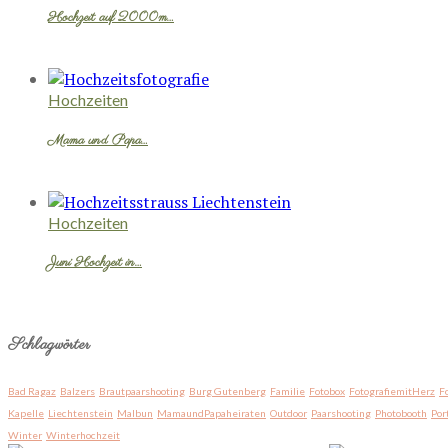
Hochzeit auf 2000m…
Hochzeiten
Mama und Papa…
Hochzeiten
Juni Hochzeit in…
Schlagwörter
Bad Ragaz
Balzers
Brautpaarshooting
Burg Gutenberg
Familie
Fotobox
FotografiemitHerz
F
Kapelle
Liechtenstein
Malbun
MamaundPapaheiraten
Outdoor
Paarshooting
Photobooth
Por
Winter
Winterhochzeit