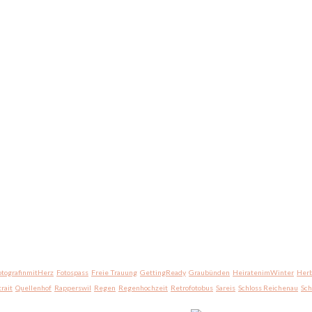
otografinmitHerz
Fotospass
Freie Trauung
GettingReady
Graubünden
HeiratenimWinter
Herb
trait
Quellenhof
Rapperswil
Regen
Regenhochzeit
Retrofotobus
Sareis
Schloss Reichenau
Sc