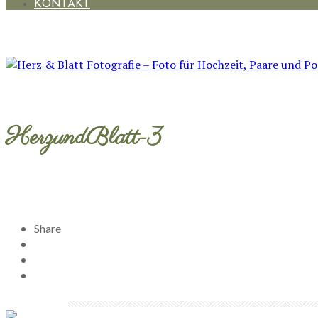
KONTAKT
HerzundBlatt-3
Share