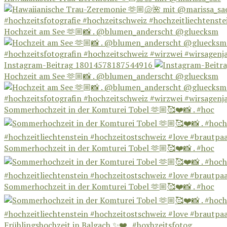
Hochzeit am See 🫶🏼📸 . @blumen_anderscht @gluecksm
Instagram-Beitrag 18014578187544916
Hochzeit am See 🫶🏼📸 . @blumen_anderscht @gluecksm
Sommerhochzeit in der Komturei Tobel 🫶🏼🥰❤️📸 . #hoc
Sommerhochzeit in der Komturei Tobel 🫶🏼🥰❤️📸 . #hoc
Sommerhochzeit in der Komturei Tobel 🫶🏼🥰❤️📸 . #hoc
Frühlingshochzeit in Balgach ✨❤️ . #hoxhzeitsfotog