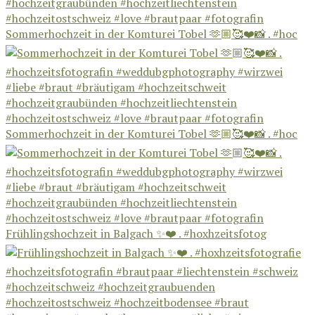
Sommerhochzeit in der Komturei Tobel 🫶🏼🥰❤️📸 . #hoc
Sommerhochzeit in der Komturei Tobel 🫶🏼🥰❤️📸 . #hoc
Frühlingshochzeit in Balgach ✨❤️ . #hoxhzeitsfotog