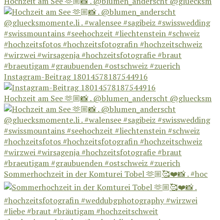
Hochzeit am See 🫶🏼📸 . @blumen_anderscht @gluecksm
Instagram-Beitrag 18014578187544916
Hochzeit am See 🫶🏼📸 . @blumen_anderscht @gluecksm
Sommerhochzeit in der Komturei Tobel 🫶🏼🥰❤️📸 . #hoc