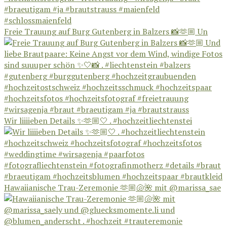
Freie Trauung auf Burg Gutenberg in Balzers 📸🫶🏼 Un
Wir liiiieben Details ✨🫶🏼🤍 . #hochzeitliechtenstei
Hawaiianische Trau-Zeremonie 🫶🏼🐚🌺 mit @marissa_sae