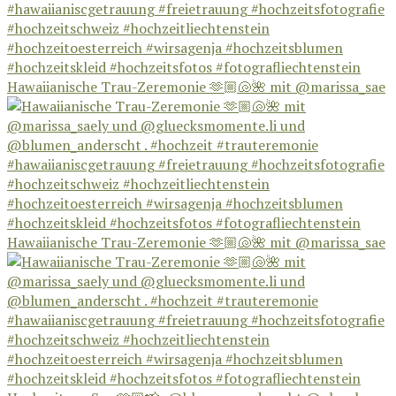
Hawaiianische Trau-Zeremonie 🫶🏼🐚🌺 mit @marissa_sae
Hawaiianische Trau-Zeremonie 🫶🏼🐚🌺 mit @marissa_sae