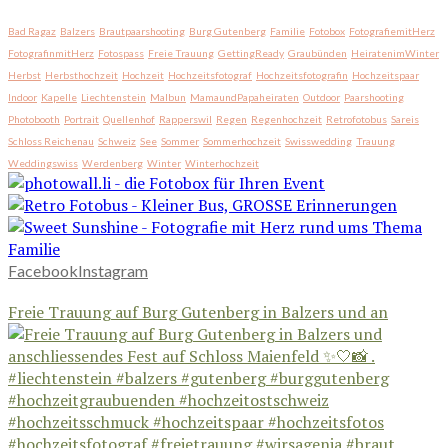
Bad Ragaz
Balzers
Brautpaarshooting
Burg Gutenberg
Familie
Fotobox
FotografiemitHerz
FotografinmitHerz
Fotospass
Freie Trauung
GettingReady
Graubünden
HeiratenimWinter
Herbst
Herbsthochzeit
Hochzeit
Hochzeitsfotograf
Hochzeitsfotografin
Hochzeitspaar
Indoor
Kapelle
Liechtenstein
Malbun
MamaundPapaheiraten
Outdoor
Paarshooting
Photobooth
Portrait
Quellenhof
Rapperswil
Regen
Regenhochzeit
Retrofotobus
Sareis
Schloss Reichenau
Schweiz
See
Sommer
Sommerhochzeit
Swisswedding
Trauung
Weddingswiss
Werdenberg
Winter
Winterhochzeit
Facebook
Instagram
Freie Trauung auf Burg Gutenberg in Balzers und an