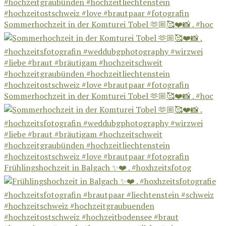
Sommerhochzeit in der Komturei Tobel 🫶🏼🥰❤️📸 . #hoc
Sommerhochzeit in der Komturei Tobel 🫶🏼🥰❤️📸 . #hoc
Frühlingshochzeit in Balgach ✨❤️ . #hoxhzeitsfotog