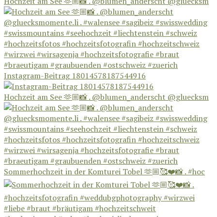
Hochzeit am See 🫶🏼📸 . @blumen_anderscht @gluecksm
Instagram-Beitrag 18014578187544916
Hochzeit am See 🫶🏼📸 . @blumen_anderscht @gluecksm
Sommerhochzeit in der Komturei Tobel 🫶🏼🥰❤️📸 . #hoc