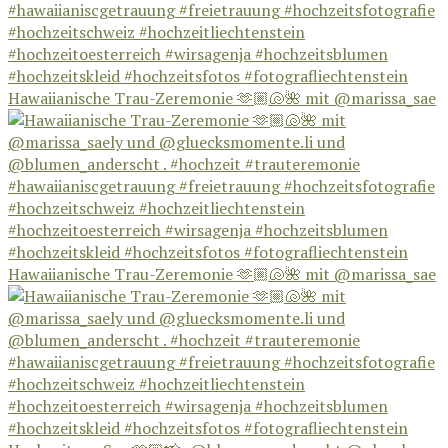
Hawaiianische Trau-Zeremonie 🫶🏼🐚🌺 mit @marissa_sae
Hawaiianische Trau-Zeremonie 🫶🏼🐚🌺 mit @marissa_sae