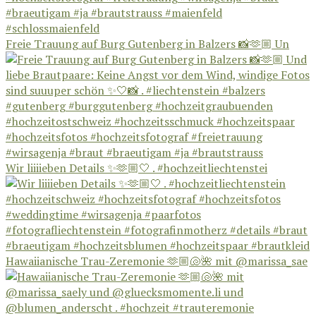
Freie Trauung auf Burg Gutenberg in Balzers 📸🫶🏼 Un
Wir liiiieben Details ✨🫶🏼🤍 . #hochzeitliechtenstei
Hawaiianische Trau-Zeremonie 🫶🏼🐚🌺 mit @marissa_sae