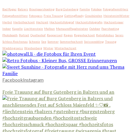
Bad Ragaz
Balzers
Brautpaarshooting
Burg Gutenberg
Familie
Fotobox
FotografiemitHerz
FotografinmitHerz
Fotospass
Freie Trauung
GettingReady
Graubünden
HeiratenimWinter
Herbst
Herbsthochzeit
Hochzeit
Hochzeitsfotograf
Hochzeitsfotografin
Hochzeitspaar
Indoor
Kapelle
Liechtenstein
Malbun
MamaundPapaheiraten
Outdoor
Paarshooting
Photobooth
Portrait
Quellenhof
Rapperswil
Regen
Regenhochzeit
Retrofotobus
Sareis
Schloss Reichenau
Schweiz
See
Sommer
Sommerhochzeit
Swisswedding
Trauung
Weddingswiss
Werdenberg
Winter
Winterhochzeit
Facebook
Instagram
Freie Trauung auf Burg Gutenberg in Balzers und an