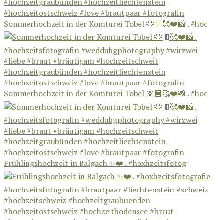
Sommerhochzeit in der Komturei Tobel 🫶🏼🥰❤️📸 . #hoc
Sommerhochzeit in der Komturei Tobel 🫶🏼🥰❤️📸 . #hoc
Frühlingshochzeit in Balgach ✨❤️ . #hoxhzeitsfotog