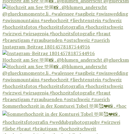
Hochzeit am See 🫶🏼📸 . @blumen_anderscht @gluecksm
Instagram-Beitrag 18014578187544916
Hochzeit am See 🫶🏼📸 . @blumen_anderscht @gluecksm
Sommerhochzeit in der Komturei Tobel 🫶🏼🥰❤️📸 . #hoc