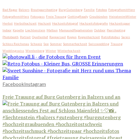
Bad Ragaz
Balzers
Brautpaarshooting
Burg Gutenberg
Familie
Fotobox
FotografiemitHerz
FotografinmitHerz
Fotospass
Freie Trauung
GettingReady
Graubünden
HeiratenimWinter
Herbst
Herbsthochzeit
Hochzeit
Hochzeitsfotograf
Hochzeitsfotografin
Hochzeitspaar
Indoor
Kapelle
Liechtenstein
Malbun
MamaundPapaheiraten
Outdoor
Paarshooting
Photobooth
Portrait
Quellenhof
Rapperswil
Regen
Regenhochzeit
Retrofotobus
Sareis
Schloss Reichenau
Schweiz
See
Sommer
Sommerhochzeit
Swisswedding
Trauung
Weddingswiss
Werdenberg
Winter
Winterhochzeit
Facebook
Instagram
Freie Trauung auf Burg Gutenberg in Balzers und an