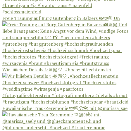
Freie Trauung auf Burg Gutenberg in Balzers 📸🫶🏼 Un
Wir liiiieben Details ✨🫶🏼🤍 . #hochzeitliechtenstei
Hawaiianische Trau-Zeremonie 🫶🏼🐚🌺 mit @marissa_sae