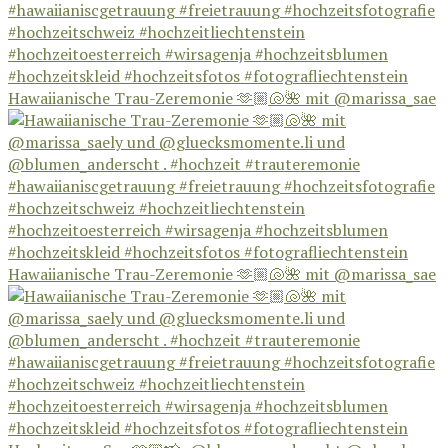
Hawaiianische Trau-Zeremonie 🫶🏼🐚🌺 mit @marissa_sae
Hawaiianische Trau-Zeremonie 🫶🏼🐚🌺 mit @marissa_sae