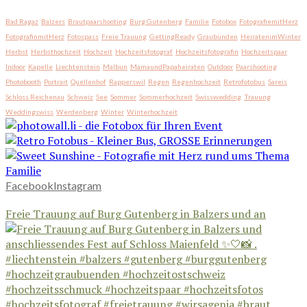
Bad Ragaz
Balzers
Brautpaarshooting
Burg Gutenberg
Familie
Fotobox
FotografiemitHerz
FotografinmitHerz
Fotospass
Freie Trauung
GettingReady
Graubünden
HeiratenimWinter
Herbst
Herbsthochzeit
Hochzeit
Hochzeitsfotograf
Hochzeitsfotografin
Hochzeitspaar
Indoor
Kapelle
Liechtenstein
Malbun
MamaundPapaheiraten
Outdoor
Paarshooting
Photobooth
Portrait
Quellenhof
Rapperswil
Regen
Regenhochzeit
Retrofotobus
Sareis
Schloss Reichenau
Schweiz
See
Sommer
Sommerhochzeit
Swisswedding
Trauung
Weddingswiss
Werdenberg
Winter
Winterhochzeit
Facebook
Instagram
Freie Trauung auf Burg Gutenberg in Balzers und an