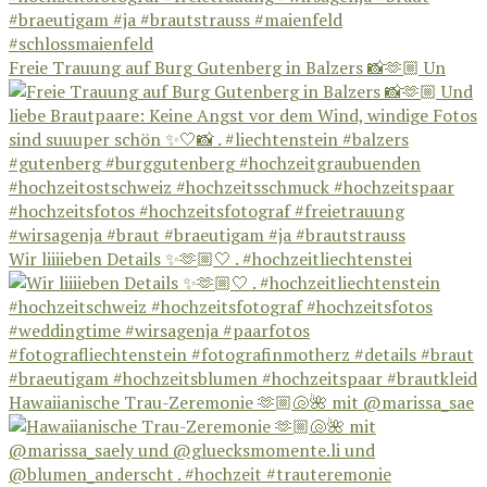
Freie Trauung auf Burg Gutenberg in Balzers 📸🫶🏼 Un
Wir liiiieben Details ✨🫶🏼🤍 . #hochzeitliechtenstei
Hawaiianische Trau-Zeremonie 🫶🏼🐚🌺 mit @marissa_sae