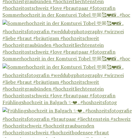
Sommerhochzeit in der Komturei Tobel 🫶🏼🥰❤️📸 . #hoc
Sommerhochzeit in der Komturei Tobel 🫶🏼🥰❤️📸 . #hoc
Frühlingshochzeit in Balgach ✨❤️ . #hoxhzeitsfotog