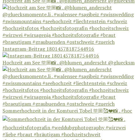
Hochzeit am See 🫶🏼📸 . @blumen_anderscht @gluecksm
Instagram-Beitrag 18014578187544916
Hochzeit am See 🫶🏼📸 . @blumen_anderscht @gluecksm
Sommerhochzeit in der Komturei Tobel 🫶🏼🥰❤️📸 . #hoc