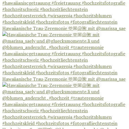
Hawaiianische Trau-Zeremonie 🫶🏼🐚🌺 mit @marissa_sae
Hawaiianische Trau-Zeremonie 🫶🏼🐚🌺 mit @marissa_sae