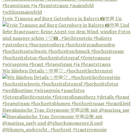
Freie Trauung auf Burg Gutenberg in Balzers 📸🫶🏼 Un
Wir liiiieben Details ✨🫶🏼🤍 . #hochzeitliechtenstei
Hawaiianische Trau-Zeremonie 🫶🏼🐚🌺 mit @marissa_sae