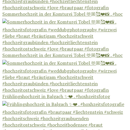
Sommerhochzeit in der Komturei Tobel 🫶🏼🥰❤️📸 . #hoc
Sommerhochzeit in der Komturei Tobel 🫶🏼🥰❤️📸 . #hoc
Frühlingshochzeit in Balgach ✨❤️ . #hoxhzeitsfotog