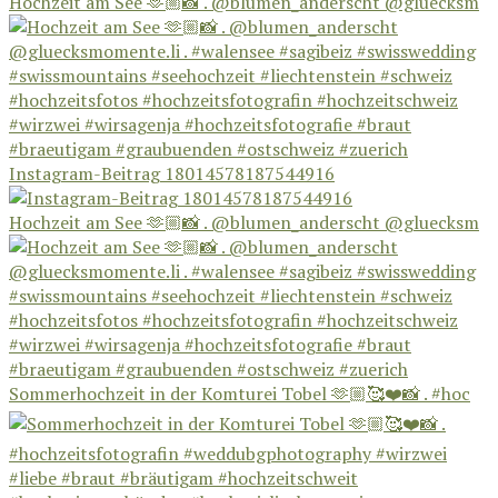
Hochzeit am See 🫶🏼📸 . @blumen_anderscht @gluecksm
Instagram-Beitrag 18014578187544916
Hochzeit am See 🫶🏼📸 . @blumen_anderscht @gluecksm
Sommerhochzeit in der Komturei Tobel 🫶🏼🥰❤️📸 . #hoc