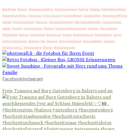
Bad Ragaz
Balzers
Brautpaarshooting
Burg Gutenberg
Familie
Fotobox
FotografiemitHerz
FotografinmitHerz
Fotospass
Freie Trauung
GettingReady
Graubünden
HeiratenimWinter
Herbst
Herbsthochzeit
Hochzeit
Hochzeitsfotograf
Hochzeitsfotografin
Hochzeitspaar
Indoor
Kapelle
Liechtenstein
Malbun
MamaundPapaheiraten
Outdoor
Paarshooting
Photobooth
Portrait
Quellenhof
Rapperswil
Regen
Regenhochzeit
Retrofotobus
Sareis
Schloss Reichenau
Schweiz
See
Sommer
Sommerhochzeit
Swisswedding
Trauung
Weddingswiss
Werdenberg
Winter
Winterhochzeit
Facebook
Instagram
Freie Trauung auf Burg Gutenberg in Balzers und an