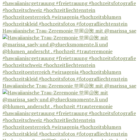
Hawaiianische Trau-Zeremonie 🫶🏼🐚🌺 mit @marissa_sae
Hawaiianische Trau-Zeremonie 🫶🏼🐚🌺 mit @marissa_sae