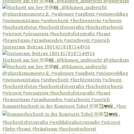
Hochzeit am See 🫶🏼📸 . @blumen_anderscht @gluecksm
Instagram-Beitrag 18014578187544916
Hochzeit am See 🫶🏼📸 . @blumen_anderscht @gluecksm
Sommerhochzeit in der Komturei Tobel 🫶🏼🥰❤️📸 . #hoc