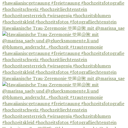
Hawaiianische Trau-Zeremonie 🫶🏼🐚🌺 mit @marissa_sae
Hawaiianische Trau-Zeremonie 🫶🏼🐚🌺 mit @marissa_sae