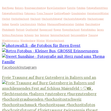
Bad Ragaz
Balzers
Brautpaarshooting
Burg Gutenberg
Familie
Fotobox
FotografiemitHerz
FotografinmitHerz
Fotospass
Freie Trauung
GettingReady
Graubünden
HeiratenimWinter
Herbst
Herbsthochzeit
Hochzeit
Hochzeitsfotograf
Hochzeitsfotografin
Hochzeitspaar
Indoor
Kapelle
Liechtenstein
Malbun
MamaundPapaheiraten
Outdoor
Paarshooting
Photobooth
Portrait
Quellenhof
Rapperswil
Regen
Regenhochzeit
Retrofotobus
Sareis
Schloss Reichenau
Schweiz
See
Sommer
Sommerhochzeit
Swisswedding
Trauung
Weddingswiss
Werdenberg
Winter
Winterhochzeit
Facebook
Instagram
Freie Trauung auf Burg Gutenberg in Balzers und an