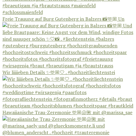
Freie Trauung auf Burg Gutenberg in Balzers 📸🫶🏼 Un
Wir liiiieben Details ✨🫶🏼🤍 . #hochzeitliechtenstei
Hawaiianische Trau-Zeremonie 🫶🏼🐚🌺 mit @marissa_sae