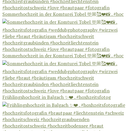
Sommerhochzeit in der Komturei Tobel 🫶🏼🥰❤️📸 . #hoc
Sommerhochzeit in der Komturei Tobel 🫶🏼🥰❤️📸 . #hoc
Frühlingshochzeit in Balgach ✨❤️ . #hoxhzeitsfotog