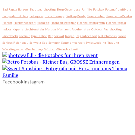
Bad Ragaz
Balzers
Brautpaarshooting
Burg Gutenberg
Familie
Fotobox
FotografiemitHerz
FotografinmitHerz
Fotospass
Freie Trauung
GettingReady
Graubünden
HeiratenimWinter
Herbst
Herbsthochzeit
Hochzeit
Hochzeitsfotograf
Hochzeitsfotografin
Hochzeitspaar
Indoor
Kapelle
Liechtenstein
Malbun
MamaundPapaheiraten
Outdoor
Paarshooting
Photobooth
Portrait
Quellenhof
Rapperswil
Regen
Regenhochzeit
Retrofotobus
Sareis
Schloss Reichenau
Schweiz
See
Sommer
Sommerhochzeit
Swisswedding
Trauung
Weddingswiss
Werdenberg
Winter
Winterhochzeit
Facebook
Instagram