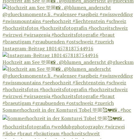
Hochzeit am See 🫶🏼📸 . @blumen_anderscht @gluecksm
Instagram-Beitrag 18014578187544916
Hochzeit am See 🫶🏼📸 . @blumen_anderscht @gluecksm
Sommerhochzeit in der Komturei Tobel 🫶🏼🥰❤️📸 . #hoc