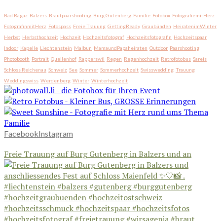
Bad Ragaz
Balzers
Brautpaarshooting
Burg Gutenberg
Familie
Fotobox
FotografiemitHerz
FotografinmitHerz
Fotospass
Freie Trauung
GettingReady
Graubünden
HeiratenimWinter
Herbst
Herbsthochzeit
Hochzeit
Hochzeitsfotograf
Hochzeitsfotografin
Hochzeitspaar
Indoor
Kapelle
Liechtenstein
Malbun
MamaundPapaheiraten
Outdoor
Paarshooting
Photobooth
Portrait
Quellenhof
Rapperswil
Regen
Regenhochzeit
Retrofotobus
Sareis
Schloss Reichenau
Schweiz
See
Sommer
Sommerhochzeit
Swisswedding
Trauung
Weddingswiss
Werdenberg
Winter
Winterhochzeit
Facebook
Instagram
Freie Trauung auf Burg Gutenberg in Balzers und an