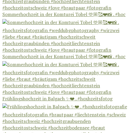
Sommerhochzeit in der Komturei Tobel 🫶🏼🥰❤️📸 . #hoc
Sommerhochzeit in der Komturei Tobel 🫶🏼🥰❤️📸 . #hoc
Frühlingshochzeit in Balgach ✨❤️ . #hoxhzeitsfotog