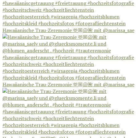
Hawaiianische Trau-Zeremonie 🫶🏼🐚🌺 mit @marissa_sae
Hawaiianische Trau-Zeremonie 🫶🏼🐚🌺 mit @marissa_sae