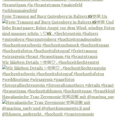
Freie Trauung auf Burg Gutenberg in Balzers 📸🫶🏼 Un
Wir liiiieben Details ✨🫶🏼🤍 . #hochzeitliechtenstei
Hawaiianische Trau-Zeremonie 🫶🏼🐚🌺 mit @marissa_sae