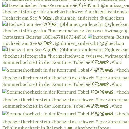
Hochzeit am See 🫶🏼📸 . @blumen_anderscht @gluecksm
Instagram-Beitrag 18014578187544916
Hochzeit am See 🫶🏼📸 . @blumen_anderscht @gluecksm
Sommerhochzeit in der Komturei Tobel 🫶🏼🥰❤️📸 . #hoc
Sommerhochzeit in der Komturei Tobel 🫶🏼🥰❤️📸 . #hoc
Sommerhochzeit in der Komturei Tobel 🫶🏼🥰❤️📸 . #hoc
Frühlingshochzeit in Balgach ✨❤️ . #hoxhzeitsfotog