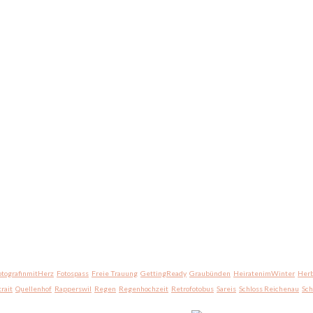
otografinmitHerz
Fotospass
Freie Trauung
GettingReady
Graubünden
HeiratenimWinter
Herb
trait
Quellenhof
Rapperswil
Regen
Regenhochzeit
Retrofotobus
Sareis
Schloss Reichenau
Sc