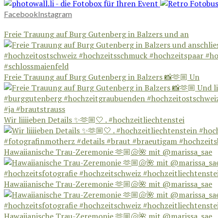
Facebook
Instagram
Freie Trauung auf Burg Gutenberg in Balzers und an
Freie Trauung auf Burg Gutenberg in Balzers 📸🫶🏼 Un
Wir liiiieben Details ✨🫶🏼🤍 . #hochzeitliechtenstei
Hawaiianische Trau-Zeremonie 🫶🏼🐚🌺 mit @marissa_sae
Hawaiianische Trau-Zeremonie 🫶🏼🐚🌺 mit @marissa_sae
Hawaiianische Trau-Zeremonie 🫶🏼🐚🌺 mit @marissa_sae