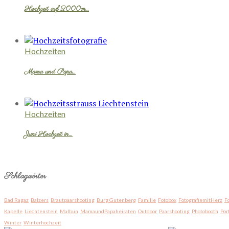
Hochzeit auf 2000m…
Hochzeiten
Mama und Papa…
Hochzeiten
Juni Hochzeit in…
Schlagwörter
Bad Ragaz
Balzers
Brautpaarshooting
Burg Gutenberg
Familie
Fotobox
FotografiemitHerz
F
Kapelle
Liechtenstein
Malbun
MamaundPapaheiraten
Outdoor
Paarshooting
Photobooth
Por
Winter
Winterhochzeit