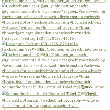
Hochzeit am See 🫶🏼📸 . @blumen_anderscht @gluecksm
Instagram-Beitrag 18014578187544916
Hochzeit am See 🫶🏼📸 . @blumen_anderscht @gluecksm
Sommerhochzeit in der Komturei Tobel 🫶🏼🥰❤️📸 . #hoc