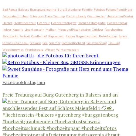
Bad Ragaz
Balzers
Brautpaarshooting
Burg Gutenberg
Familie
Fotobox
FotografiemitHerz
FotografinmitHerz
Fotospass
Freie Trauung
GettingReady
Graubünden
HeiratenimWinter
Herbst
Herbsthochzeit
Hochzeit
Hochzeitsfotograf
Hochzeitsfotografin
Hochzeitspaar
Indoor
Kapelle
Liechtenstein
Malbun
MamaundPapaheiraten
Outdoor
Paarshooting
Photobooth
Portrait
Quellenhof
Rapperswil
Regen
Regenhochzeit
Retrofotobus
Sareis
Schloss Reichenau
Schweiz
See
Sommer
Sommerhochzeit
Swisswedding
Trauung
Weddingswiss
Werdenberg
Winter
Winterhochzeit
Facebook
Instagram
Freie Trauung auf Burg Gutenberg in Balzers und an