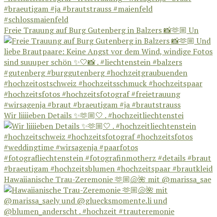
Freie Trauung auf Burg Gutenberg in Balzers 📸🫶🏼 Un
Wir liiiieben Details ✨🫶🏼🤍 . #hochzeitliechtenstei
Hawaiianische Trau-Zeremonie 🫶🏼🐚🌺 mit @marissa_sae