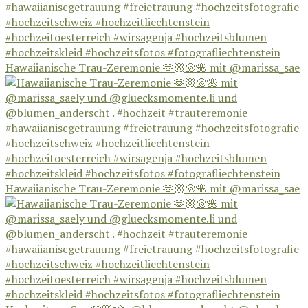
Hawaiianische Trau-Zeremonie 🫶🏼🐚🌺 mit @marissa_sae
Hawaiianische Trau-Zeremonie 🫶🏼🐚🌺 mit @marissa_sae