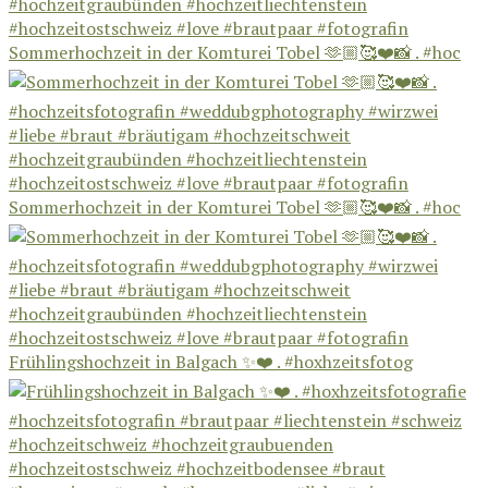
Sommerhochzeit in der Komturei Tobel 🫶🏼🥰❤️📸 . #hoc
Sommerhochzeit in der Komturei Tobel 🫶🏼🥰❤️📸 . #hoc
Frühlingshochzeit in Balgach ✨❤️ . #hoxhzeitsfotog