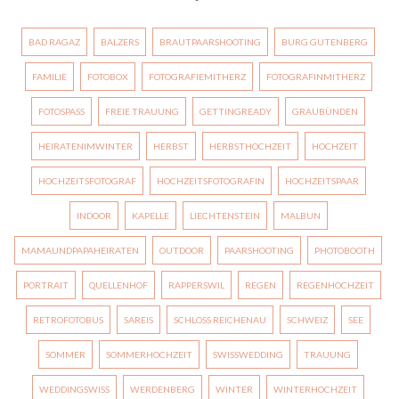
BAD RAGAZ
BALZERS
BRAUTPAARSHOOTING
BURG GUTENBERG
FAMILIE
FOTOBOX
FOTOGRAFIEMITHERZ
FOTOGRAFINMITHERZ
FOTOSPASS
FREIE TRAUUNG
GETTINGREADY
GRAUBÜNDEN
HEIRATENIMWINTER
HERBST
HERBSTHOCHZEIT
HOCHZEIT
HOCHZEITSFOTOGRAF
HOCHZEITSFOTOGRAFIN
HOCHZEITSPAAR
INDOOR
KAPELLE
LIECHTENSTEIN
MALBUN
MAMAUNDPAPAHEIRATEN
OUTDOOR
PAARSHOOTING
PHOTOBOOTH
PORTRAIT
QUELLENHOF
RAPPERSWIL
REGEN
REGENHOCHZEIT
RETROFOTOBUS
SAREIS
SCHLOSS REICHENAU
SCHWEIZ
SEE
SOMMER
SOMMERHOCHZEIT
SWISSWEDDING
TRAUUNG
WEDDINGSWISS
WERDENBERG
WINTER
WINTERHOCHZEIT