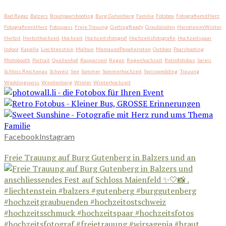
Bad Ragaz
Balzers
Brautpaarshooting
Burg Gutenberg
Familie
Fotobox
FotografiemitHerz
FotografinmitHerz
Fotospass
Freie Trauung
GettingReady
Graubünden
HeiratenimWinter
Herbst
Herbsthochzeit
Hochzeit
Hochzeitsfotograf
Hochzeitsfotografin
Hochzeitspaar
Indoor
Kapelle
Liechtenstein
Malbun
MamaundPapaheiraten
Outdoor
Paarshooting
Photobooth
Portrait
Quellenhof
Rapperswil
Regen
Regenhochzeit
Retrofotobus
Sareis
Schloss Reichenau
Schweiz
See
Sommer
Sommerhochzeit
Swisswedding
Trauung
Weddingswiss
Werdenberg
Winter
Winterhochzeit
Facebook
Instagram
Freie Trauung auf Burg Gutenberg in Balzers und an