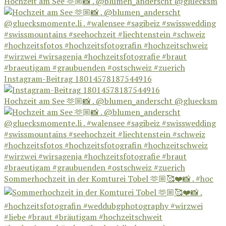
Hochzeit am See 🫶🏼📸 . @blumen_anderscht @gluecksm
Instagram-Beitrag 18014578187544916
Hochzeit am See 🫶🏼📸 . @blumen_anderscht @gluecksm
Sommerhochzeit in der Komturei Tobel 🫶🏼🥰❤️📸 . #hoc