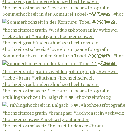
Sommerhochzeit in der Komturei Tobel 🫶🏼🥰❤️📸 . #hoc
Sommerhochzeit in der Komturei Tobel 🫶🏼🥰❤️📸 . #hoc
Frühlingshochzeit in Balgach ✨❤️ . #hoxhzeitsfotog