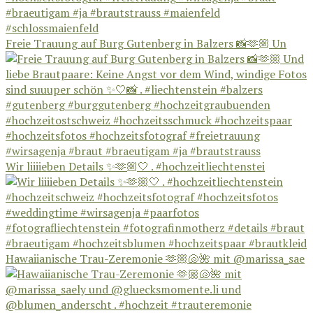
Freie Trauung auf Burg Gutenberg in Balzers 📸🫶🏼 Un
Wir liiiieben Details ✨🫶🏼🤍 . #hochzeitliechtenstei
Hawaiianische Trau-Zeremonie 🫶🏼🐚🌺 mit @marissa_sae