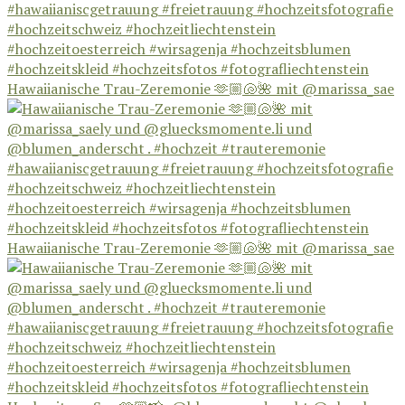
Hawaiianische Trau-Zeremonie 🫶🏼🐚🌺 mit @marissa_sae
Hawaiianische Trau-Zeremonie 🫶🏼🐚🌺 mit @marissa_sae