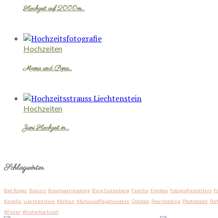
Hochzeit auf 2000m…
Hochzeiten
Mama und Papa…
Hochzeiten
Juni Hochzeit in…
Schlagwörter
Bad Ragaz
Balzers
Brautpaarshooting
Burg Gutenberg
Familie
Fotobox
FotografiemitHerz
F
Kapelle
Liechtenstein
Malbun
MamaundPapaheiraten
Outdoor
Paarshooting
Photobooth
Por
Winter
Winterhochzeit