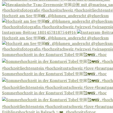
Hochzeit am See 🫶🏼📸 . @blumen_anderscht @gluecksm
Instagram-Beitrag 18014578187544916
Hochzeit am See 🫶🏼📸 . @blumen_anderscht @gluecksm
Sommerhochzeit in der Komturei Tobel 🫶🏼🥰❤️📸 . #hoc
Sommerhochzeit in der Komturei Tobel 🫶🏼🥰❤️📸 . #hoc
Sommerhochzeit in der Komturei Tobel 🫶🏼🥰❤️📸 . #hoc
Frühlingshochzeit in Balgach ✨❤️ . #hoxhzeitsfotog