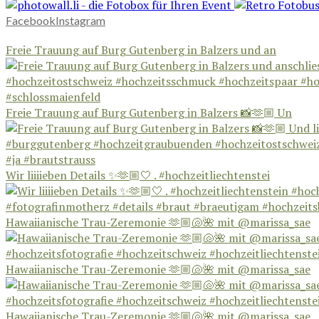
Facebook
Instagram
Freie Trauung auf Burg Gutenberg in Balzers und an
Freie Trauung auf Burg Gutenberg in Balzers 📸🫶🏼 Un
Wir liiiieben Details ✨🫶🏼🤍 . #hochzeitliechtenstei
Hawaiianische Trau-Zeremonie 🫶🏼🐚🌺 mit @marissa_sae
Hawaiianische Trau-Zeremonie 🫶🏼🐚🌺 mit @marissa_sae
Hawaiianische Trau-Zeremonie 🫶🏼🐚🌺 mit @marissa_sae