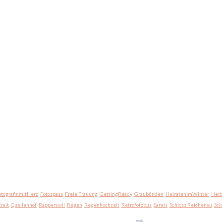
otografinmitHerz
Fotospass
Freie Trauung
GettingReady
Graubünden
HeiratenimWinter
Herb
trait
Quellenhof
Rapperswil
Regen
Regenhochzeit
Retrofotobus
Sareis
Schloss Reichenau
Sc