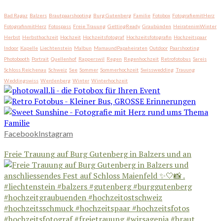
Bad Ragaz
Balzers
Brautpaarshooting
Burg Gutenberg
Familie
Fotobox
FotografiemitHerz
FotografinmitHerz
Fotospass
Freie Trauung
GettingReady
Graubünden
HeiratenimWinter
Herbst
Herbsthochzeit
Hochzeit
Hochzeitsfotograf
Hochzeitsfotografin
Hochzeitspaar
Indoor
Kapelle
Liechtenstein
Malbun
MamaundPapaheiraten
Outdoor
Paarshooting
Photobooth
Portrait
Quellenhof
Rapperswil
Regen
Regenhochzeit
Retrofotobus
Sareis
Schloss Reichenau
Schweiz
See
Sommer
Sommerhochzeit
Swisswedding
Trauung
Weddingswiss
Werdenberg
Winter
Winterhochzeit
Facebook
Instagram
Freie Trauung auf Burg Gutenberg in Balzers und an