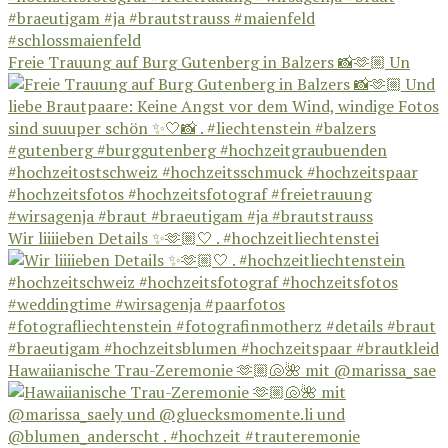
Freie Trauung auf Burg Gutenberg in Balzers 📸🫶🏼 Un
Wir liiiieben Details ✨🫶🏼🤍 . #hochzeitliechtenstei
Hawaiianische Trau-Zeremonie 🫶🏼🐚🌺 mit @marissa_sae