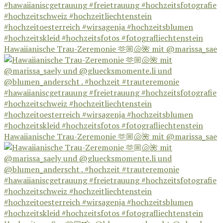
Hawaiianische Trau-Zeremonie 🫶🏼🐚🌺 mit @marissa_sae
Hawaiianische Trau-Zeremonie 🫶🏼🐚🌺 mit @marissa_sae