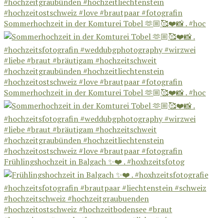
Sommerhochzeit in der Komturei Tobel 🫶🏼🥰❤️📸 . #hoc
Sommerhochzeit in der Komturei Tobel 🫶🏼🥰❤️📸 . #hoc
Frühlingshochzeit in Balgach ✨❤️ . #hoxhzeitsfotog