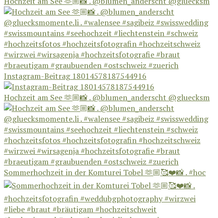
Hochzeit am See 🫶🏼📸 . @blumen_anderscht @gluecksm
Instagram-Beitrag 18014578187544916
Hochzeit am See 🫶🏼📸 . @blumen_anderscht @gluecksm
Sommerhochzeit in der Komturei Tobel 🫶🏼🥰❤️📸 . #hoc