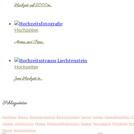
Hochzeit auf 2000m…
Hochzeiten
Mama und Papa…
Hochzeiten
Juni Hochzeit in…
Schlagwörter
Bad Ragaz
Balzers
Brautpaarshooting
Burg Gutenberg
Familie
Fotobox
FotografiemitHerz
F
Kapelle
Liechtenstein
Malbun
MamaundPapaheiraten
Outdoor
Paarshooting
Photobooth
Por
Winter
Winterhochzeit