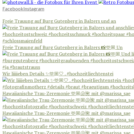
Facebook
Instagram
Freie Trauung auf Burg Gutenberg in Balzers und an
Freie Trauung auf Burg Gutenberg in Balzers 📸🫶🏼 Un
Wir liiiieben Details ✨🫶🏼🤍 . #hochzeitliechtenstei
Hawaiianische Trau-Zeremonie 🫶🏼🐚🌺 mit @marissa_sae
Hawaiianische Trau-Zeremonie 🫶🏼🐚🌺 mit @marissa_sae
Hawaiianische Trau-Zeremonie 🫶🏼🐚🌺 mit @marissa_sae