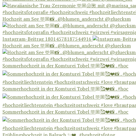
Hochzeit am See 🫶🏼📸 . @blumen_anderscht @gluecksm
Instagram-Beitrag 18014578187544916
Hochzeit am See 🫶🏼📸 . @blumen_anderscht @gluecksm
Sommerhochzeit in der Komturei Tobel 🫶🏼🥰❤️📸 . #hoc
Sommerhochzeit in der Komturei Tobel 🫶🏼🥰❤️📸 . #hoc
Sommerhochzeit in der Komturei Tobel 🫶🏼🥰❤️📸 . #hoc
Frühlingshochzeit in Balgach ✨❤️ . #hoxhzeitsfotog