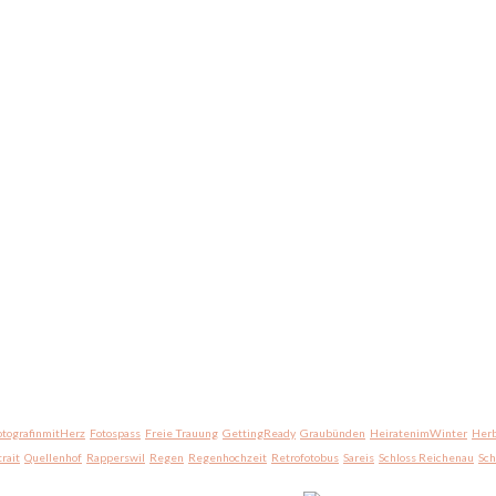
otografinmitHerz
Fotospass
Freie Trauung
GettingReady
Graubünden
HeiratenimWinter
Herb
trait
Quellenhof
Rapperswil
Regen
Regenhochzeit
Retrofotobus
Sareis
Schloss Reichenau
Sc