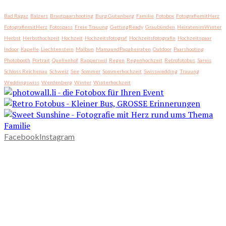
Bad Ragaz
Balzers
Brautpaarshooting
Burg Gutenberg
Familie
Fotobox
FotografiemitHerz
FotografinmitHerz
Fotospass
Freie Trauung
GettingReady
Graubünden
HeiratenimWinter
Herbst
Herbsthochzeit
Hochzeit
Hochzeitsfotograf
Hochzeitsfotografin
Hochzeitspaar
Indoor
Kapelle
Liechtenstein
Malbun
MamaundPapaheiraten
Outdoor
Paarshooting
Photobooth
Portrait
Quellenhof
Rapperswil
Regen
Regenhochzeit
Retrofotobus
Sareis
Schloss Reichenau
Schweiz
See
Sommer
Sommerhochzeit
Swisswedding
Trauung
Weddingswiss
Werdenberg
Winter
Winterhochzeit
Facebook
Instagram