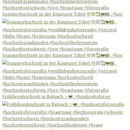
Sommerhochzeit in der Komturei Tobel 🫶🏼🥰❤️📸 . #hoc
Sommerhochzeit in der Komturei Tobel 🫶🏼🥰❤️📸 . #hoc
Frühlingshochzeit in Balgach ✨❤️ . #hoxhzeitsfotog