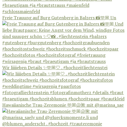
Freie Trauung auf Burg Gutenberg in Balzers 📸🫶🏼 Un
Wir liiiieben Details ✨🫶🏼🤍 . #hochzeitliechtenstei
Hawaiianische Trau-Zeremonie 🫶🏼🐚🌺 mit @marissa_sae