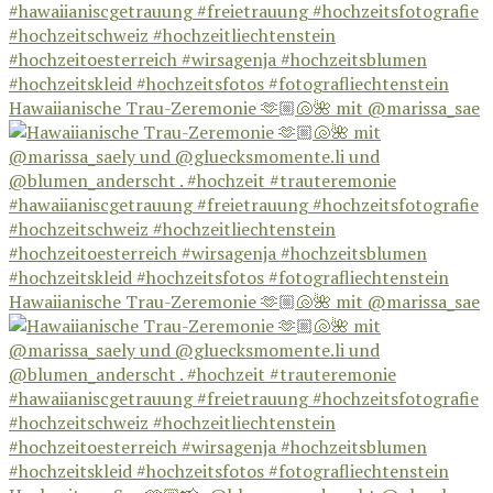
Hawaiianische Trau-Zeremonie 🫶🏼🐚🌺 mit @marissa_sae
Hawaiianische Trau-Zeremonie 🫶🏼🐚🌺 mit @marissa_sae