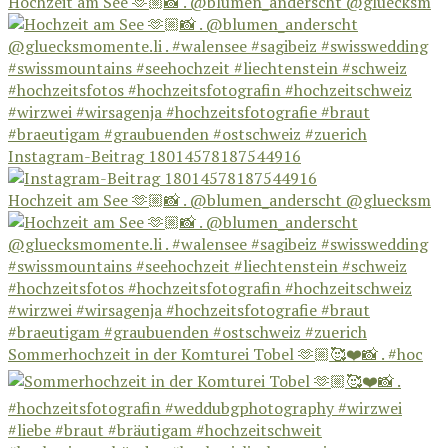
Hochzeit am See 🫶🏼📸 . @blumen_anderscht @gluecksm
Instagram-Beitrag 18014578187544916
Hochzeit am See 🫶🏼📸 . @blumen_anderscht @gluecksm
Sommerhochzeit in der Komturei Tobel 🫶🏼🥰❤️📸 . #hoc