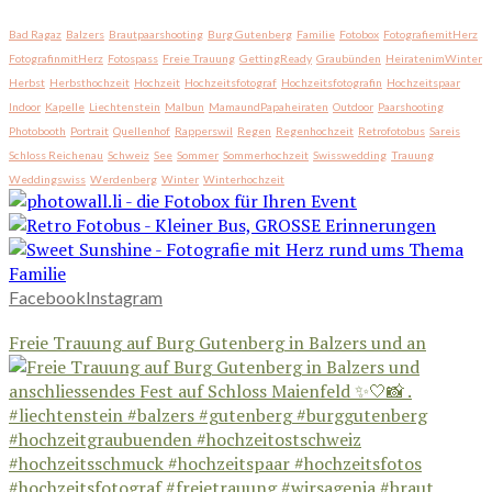
Bad Ragaz
Balzers
Brautpaarshooting
Burg Gutenberg
Familie
Fotobox
FotografiemitHerz
FotografinmitHerz
Fotospass
Freie Trauung
GettingReady
Graubünden
HeiratenimWinter
Herbst
Herbsthochzeit
Hochzeit
Hochzeitsfotograf
Hochzeitsfotografin
Hochzeitspaar
Indoor
Kapelle
Liechtenstein
Malbun
MamaundPapaheiraten
Outdoor
Paarshooting
Photobooth
Portrait
Quellenhof
Rapperswil
Regen
Regenhochzeit
Retrofotobus
Sareis
Schloss Reichenau
Schweiz
See
Sommer
Sommerhochzeit
Swisswedding
Trauung
Weddingswiss
Werdenberg
Winter
Winterhochzeit
Facebook
Instagram
Freie Trauung auf Burg Gutenberg in Balzers und an