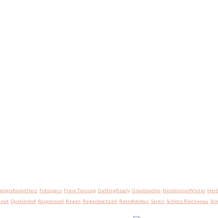
otografinmitHerz
Fotospass
Freie Trauung
GettingReady
Graubünden
HeiratenimWinter
Herb
trait
Quellenhof
Rapperswil
Regen
Regenhochzeit
Retrofotobus
Sareis
Schloss Reichenau
Sc