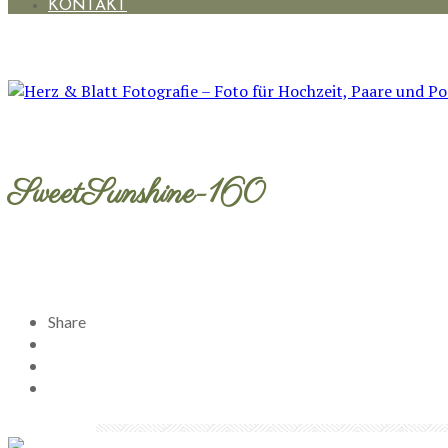
KONTAKT
SweetSunshine-160
Share