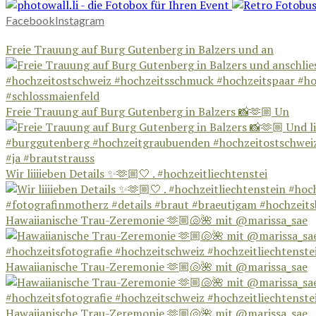
Facebook
Instagram
Freie Trauung auf Burg Gutenberg in Balzers und an
Freie Trauung auf Burg Gutenberg in Balzers 📸🫶🏼 Un
Wir liiiieben Details ✨🫶🏼🤍 . #hochzeitliechtenstei
Hawaiianische Trau-Zeremonie 🫶🏼🐚🌺 mit @marissa_sae
Hawaiianische Trau-Zeremonie 🫶🏼🐚🌺 mit @marissa_sae
Hawaiianische Trau-Zeremonie 🫶🏼🐚🌺 mit @marissa_sae