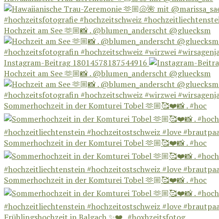
Hochzeit am See 🫶🏼📸 . @blumen_anderscht @gluecksm
Instagram-Beitrag 18014578187544916
Hochzeit am See 🫶🏼📸 . @blumen_anderscht @gluecksm
Sommerhochzeit in der Komturei Tobel 🫶🏼🥰❤️📸 . #hoc
Sommerhochzeit in der Komturei Tobel 🫶🏼🥰❤️📸 . #hoc
Sommerhochzeit in der Komturei Tobel 🫶🏼🥰❤️📸 . #hoc
Frühlingshochzeit in Balgach ✨❤️ . #hoxhzeitsfotog