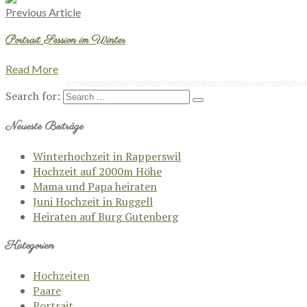
Previous Article
Portrait Session im Winter
Read More
Search for:
Neueste Beiträge
Winterhochzeit in Rapperswil
Hochzeit auf 2000m Höhe
Mama und Papa heiraten
Juni Hochzeit in Ruggell
Heiraten auf Burg Gutenberg
Kategorien
Hochzeiten
Paare
Portrait