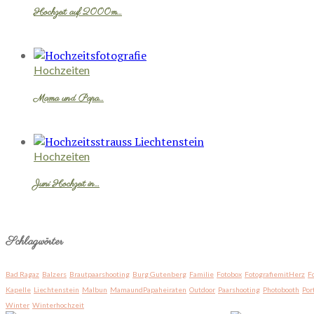
Hochzeit auf 2000m…
Hochzeiten
Mama und Papa…
Hochzeiten
Juni Hochzeit in…
Schlagwörter
Bad Ragaz
Balzers
Brautpaarshooting
Burg Gutenberg
Familie
Fotobox
FotografiemitHerz
F
Kapelle
Liechtenstein
Malbun
MamaundPapaheiraten
Outdoor
Paarshooting
Photobooth
Por
Winter
Winterhochzeit