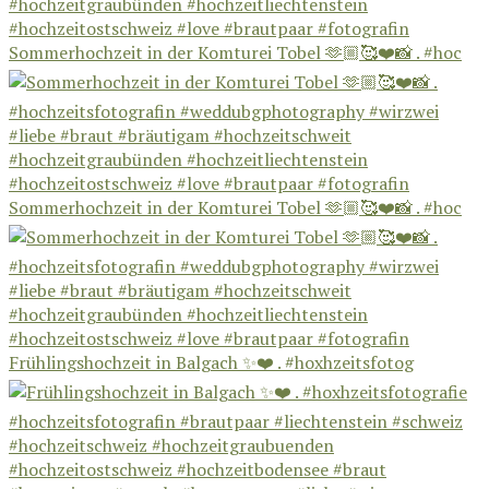
Sommerhochzeit in der Komturei Tobel 🫶🏼🥰❤️📸 . #hoc
Sommerhochzeit in der Komturei Tobel 🫶🏼🥰❤️📸 . #hoc
Frühlingshochzeit in Balgach ✨❤️ . #hoxhzeitsfotog