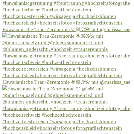
Hawaiianische Trau-Zeremonie 🫶🏼🐚🌺 mit @marissa_sae
Hawaiianische Trau-Zeremonie 🫶🏼🐚🌺 mit @marissa_sae