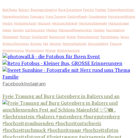
Bad Ragaz
Balzers
Brautpaarshooting
Burg Gutenberg
Familie
Fotobox
FotografiemitHerz
FotografinmitHerz
Fotospass
Freie Trauung
GettingReady
Graubünden
HeiratenimWinter
Herbst
Herbsthochzeit
Hochzeit
Hochzeitsfotograf
Hochzeitsfotografin
Hochzeitspaar
Indoor
Kapelle
Liechtenstein
Malbun
MamaundPapaheiraten
Outdoor
Paarshooting
Photobooth
Portrait
Quellenhof
Rapperswil
Regen
Regenhochzeit
Retrofotobus
Sareis
Schloss Reichenau
Schweiz
See
Sommer
Sommerhochzeit
Swisswedding
Trauung
Weddingswiss
Werdenberg
Winter
Winterhochzeit
Facebook
Instagram
Freie Trauung auf Burg Gutenberg in Balzers und an