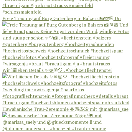
Freie Trauung auf Burg Gutenberg in Balzers 📸🫶🏼 Un
Wir liiiieben Details ✨🫶🏼🤍 . #hochzeitliechtenstei
Hawaiianische Trau-Zeremonie 🫶🏼🐚🌺 mit @marissa_sae