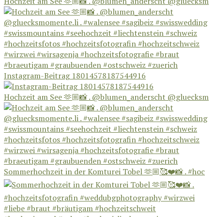
Hochzeit am See 🫶🏼📸 . @blumen_anderscht @gluecksm
Instagram-Beitrag 18014578187544916
Hochzeit am See 🫶🏼📸 . @blumen_anderscht @gluecksm
Sommerhochzeit in der Komturei Tobel 🫶🏼🥰❤️📸 . #hoc