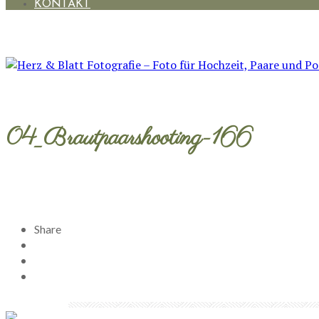
KONTAKT
04_Brautpaarshooting-166
Share