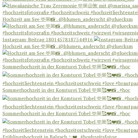
Hochzeit am See 🫶🏼📸 . @blumen_anderscht @gluecksm
Instagram-Beitrag 18014578187544916
Hochzeit am See 🫶🏼📸 . @blumen_anderscht @gluecksm
Sommerhochzeit in der Komturei Tobel 🫶🏼🥰❤️📸 . #hoc
Sommerhochzeit in der Komturei Tobel 🫶🏼🥰❤️📸 . #hoc
Sommerhochzeit in der Komturei Tobel 🫶🏼🥰❤️📸 . #hoc
Frühlingshochzeit in Balgach ✨❤️ . #hoxhzeitsfotog