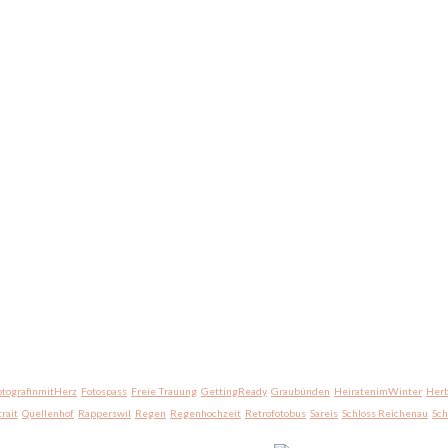
otografinmitHerz
Fotospass
Freie Trauung
GettingReady
Graubünden
HeiratenimWinter
Herb
trait
Quellenhof
Rapperswil
Regen
Regenhochzeit
Retrofotobus
Sareis
Schloss Reichenau
Sc