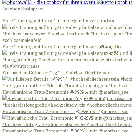
Facebook
Instagram
Freie Trauung auf Burg Gutenberg in Balzers und an
Freie Trauung auf Burg Gutenberg in Balzers 📸🫶🏼 Un
Wir liiiieben Details ✨🫶🏼🤍 . #hochzeitliechtenstei
Hawaiianische Trau-Zeremonie 🫶🏼🐚🌺 mit @marissa_sae
Hawaiianische Trau-Zeremonie 🫶🏼🐚🌺 mit @marissa_sae
Hawaiianische Trau-Zeremonie 🫶🏼🐚🌺 mit @marissa_sae