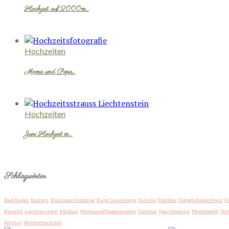
Hochzeit auf 2000m…
Hochzeiten
Mama und Papa…
Hochzeiten
Juni Hochzeit in…
Schlagwörter
Bad Ragaz
Balzers
Brautpaarshooting
Burg Gutenberg
Familie
Fotobox
FotografiemitHerz
F
Kapelle
Liechtenstein
Malbun
MamaundPapaheiraten
Outdoor
Paarshooting
Photobooth
Por
Winter
Winterhochzeit