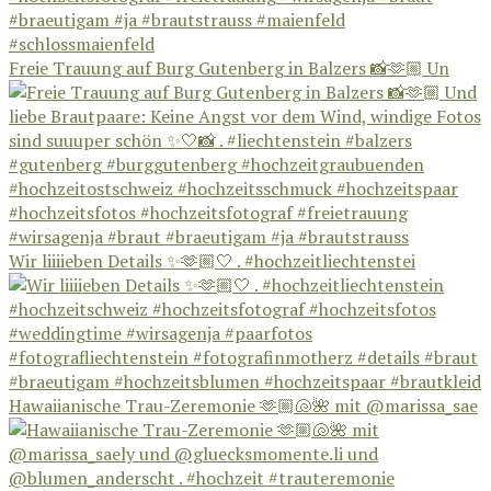
Freie Trauung auf Burg Gutenberg in Balzers 📸🫶🏼 Un
Wir liiiieben Details ✨🫶🏼🤍 . #hochzeitliechtenstei
Hawaiianische Trau-Zeremonie 🫶🏼🐚🌺 mit @marissa_sae