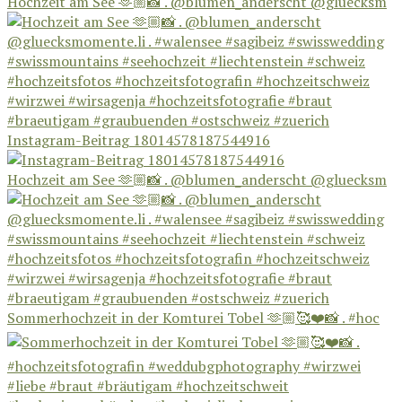
Hochzeit am See 🫶🏼📸 . @blumen_anderscht @gluecksm
Instagram-Beitrag 18014578187544916
Hochzeit am See 🫶🏼📸 . @blumen_anderscht @gluecksm
Sommerhochzeit in der Komturei Tobel 🫶🏼🥰❤️📸 . #hoc