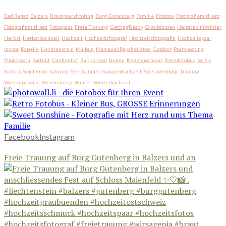
Bad Ragaz
Balzers
Brautpaarshooting
Burg Gutenberg
Familie
Fotobox
FotografiemitHerz
FotografinmitHerz
Fotospass
Freie Trauung
GettingReady
Graubünden
HeiratenimWinter
Herbst
Herbsthochzeit
Hochzeit
Hochzeitsfotograf
Hochzeitsfotografin
Hochzeitspaar
Indoor
Kapelle
Liechtenstein
Malbun
MamaundPapaheiraten
Outdoor
Paarshooting
Photobooth
Portrait
Quellenhof
Rapperswil
Regen
Regenhochzeit
Retrofotobus
Sareis
Schloss Reichenau
Schweiz
See
Sommer
Sommerhochzeit
Swisswedding
Trauung
Weddingswiss
Werdenberg
Winter
Winterhochzeit
Facebook
Instagram
Freie Trauung auf Burg Gutenberg in Balzers und an