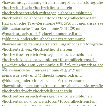
Hawaiianische Trau-Zeremonie 🫶🏼🐚🌺 mit @marissa_sae
Hawaiianische Trau-Zeremonie 🫶🏼🐚🌺 mit @marissa_sae