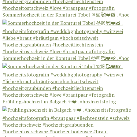
Sommerhochzeit in der Komturei Tobel 🫶🏼🥰❤️📸 . #hoc
Sommerhochzeit in der Komturei Tobel 🫶🏼🥰❤️📸 . #hoc
Frühlingshochzeit in Balgach ✨❤️ . #hoxhzeitsfotog