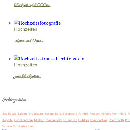
Hochzeit auf 2000m…
Hochzeiten
Mama und Papa…
Hochzeiten
Juni Hochzeit in…
Schlagwörter
Bad Ragaz
Balzers
Brautpaarshooting
Burg Gutenberg
Familie
Fotobox
FotografiemitHerz
F
Kapelle
Liechtenstein
Malbun
MamaundPapaheiraten
Outdoor
Paarshooting
Photobooth
Por
Winter
Winterhochzeit