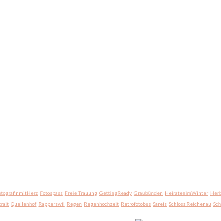
otografinmitHerz
Fotospass
Freie Trauung
GettingReady
Graubünden
HeiratenimWinter
Herb
trait
Quellenhof
Rapperswil
Regen
Regenhochzeit
Retrofotobus
Sareis
Schloss Reichenau
Sc