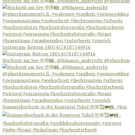
Hochzeit am See 🫶🏼📸 . @blumen_anderscht @gluecksm
Instagram-Beitrag 18014578187544916
Hochzeit am See 🫶🏼📸 . @blumen_anderscht @gluecksm
Sommerhochzeit in der Komturei Tobel 🫶🏼🥰❤️📸 . #hoc