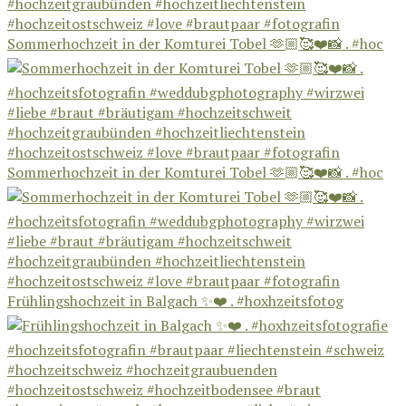
Sommerhochzeit in der Komturei Tobel 🫶🏼🥰❤️📸 . #hoc
Sommerhochzeit in der Komturei Tobel 🫶🏼🥰❤️📸 . #hoc
Frühlingshochzeit in Balgach ✨❤️ . #hoxhzeitsfotog