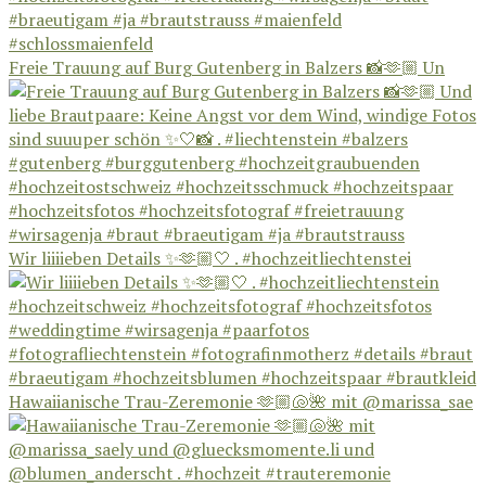
Freie Trauung auf Burg Gutenberg in Balzers 📸🫶🏼 Un
Wir liiiieben Details ✨🫶🏼🤍 . #hochzeitliechtenstei
Hawaiianische Trau-Zeremonie 🫶🏼🐚🌺 mit @marissa_sae