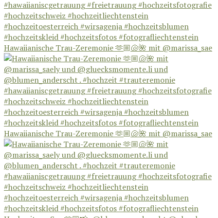
Hawaiianische Trau-Zeremonie 🫶🏼🐚🌺 mit @marissa_sae
Hawaiianische Trau-Zeremonie 🫶🏼🐚🌺 mit @marissa_sae