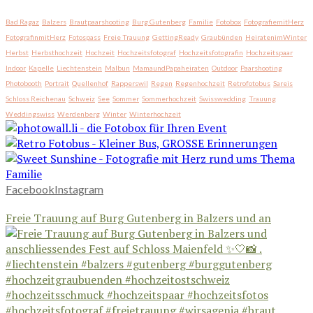
Bad Ragaz
Balzers
Brautpaarshooting
Burg Gutenberg
Familie
Fotobox
FotografiemitHerz
FotografinmitHerz
Fotospass
Freie Trauung
GettingReady
Graubünden
HeiratenimWinter
Herbst
Herbsthochzeit
Hochzeit
Hochzeitsfotograf
Hochzeitsfotografin
Hochzeitspaar
Indoor
Kapelle
Liechtenstein
Malbun
MamaundPapaheiraten
Outdoor
Paarshooting
Photobooth
Portrait
Quellenhof
Rapperswil
Regen
Regenhochzeit
Retrofotobus
Sareis
Schloss Reichenau
Schweiz
See
Sommer
Sommerhochzeit
Swisswedding
Trauung
Weddingswiss
Werdenberg
Winter
Winterhochzeit
Facebook
Instagram
Freie Trauung auf Burg Gutenberg in Balzers und an