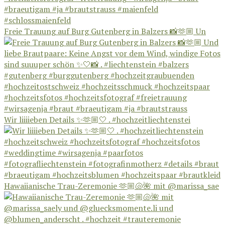
Freie Trauung auf Burg Gutenberg in Balzers 📸🫶🏼 Un
Wir liiiieben Details ✨🫶🏼🤍 . #hochzeitliechtenstei
Hawaiianische Trau-Zeremonie 🫶🏼🐚🌺 mit @marissa_sae