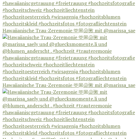
Hawaiianische Trau-Zeremonie 🫶🏼🐚🌺 mit @marissa_sae
Hawaiianische Trau-Zeremonie 🫶🏼🐚🌺 mit @marissa_sae