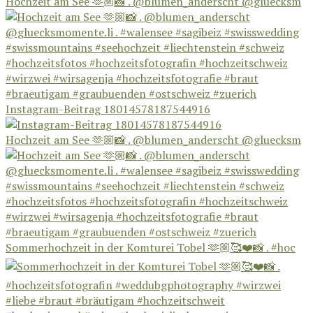
Hochzeit am See 🫶🏼📸 . @blumen_anderscht @gluecksm
Instagram-Beitrag 18014578187544916
Hochzeit am See 🫶🏼📸 . @blumen_anderscht @gluecksm
Sommerhochzeit in der Komturei Tobel 🫶🏼🥰❤️📸 . #hoc