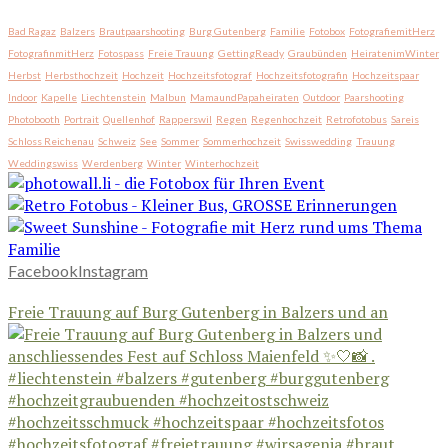
Bad Ragaz
Balzers
Brautpaarshooting
Burg Gutenberg
Familie
Fotobox
FotografiemitHerz
FotografinmitHerz
Fotospass
Freie Trauung
GettingReady
Graubünden
HeiratenimWinter
Herbst
Herbsthochzeit
Hochzeit
Hochzeitsfotograf
Hochzeitsfotografin
Hochzeitspaar
Indoor
Kapelle
Liechtenstein
Malbun
MamaundPapaheiraten
Outdoor
Paarshooting
Photobooth
Portrait
Quellenhof
Rapperswil
Regen
Regenhochzeit
Retrofotobus
Sareis
Schloss Reichenau
Schweiz
See
Sommer
Sommerhochzeit
Swisswedding
Trauung
Weddingswiss
Werdenberg
Winter
Winterhochzeit
Facebook
Instagram
Freie Trauung auf Burg Gutenberg in Balzers und an