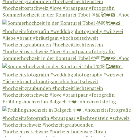
Sommerhochzeit in der Komturei Tobel 🫶🏼🥰❤️📸 . #hoc
Sommerhochzeit in der Komturei Tobel 🫶🏼🥰❤️📸 . #hoc
Frühlingshochzeit in Balgach ✨❤️ . #hoxhzeitsfotog