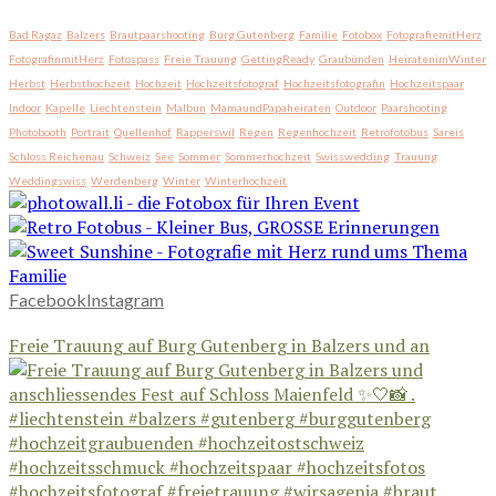
Bad Ragaz
Balzers
Brautpaarshooting
Burg Gutenberg
Familie
Fotobox
FotografiemitHerz
FotografinmitHerz
Fotospass
Freie Trauung
GettingReady
Graubünden
HeiratenimWinter
Herbst
Herbsthochzeit
Hochzeit
Hochzeitsfotograf
Hochzeitsfotografin
Hochzeitspaar
Indoor
Kapelle
Liechtenstein
Malbun
MamaundPapaheiraten
Outdoor
Paarshooting
Photobooth
Portrait
Quellenhof
Rapperswil
Regen
Regenhochzeit
Retrofotobus
Sareis
Schloss Reichenau
Schweiz
See
Sommer
Sommerhochzeit
Swisswedding
Trauung
Weddingswiss
Werdenberg
Winter
Winterhochzeit
Facebook
Instagram
Freie Trauung auf Burg Gutenberg in Balzers und an