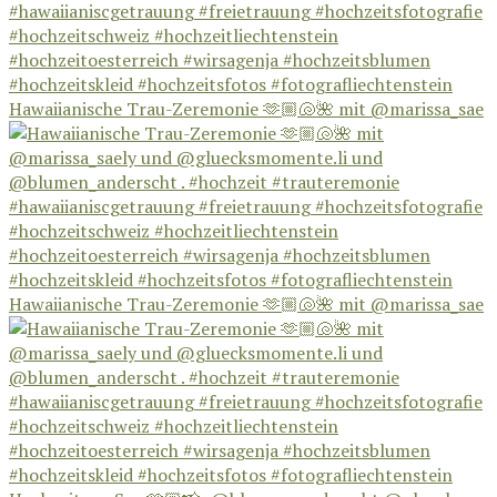
Hawaiianische Trau-Zeremonie 🫶🏼🐚🌺 mit @marissa_sae
Hawaiianische Trau-Zeremonie 🫶🏼🐚🌺 mit @marissa_sae