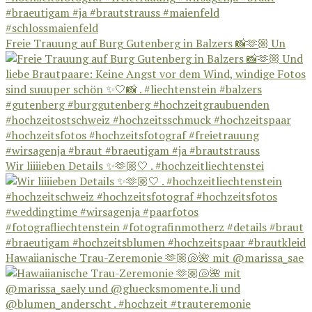
Freie Trauung auf Burg Gutenberg in Balzers 📸🫶🏼 Un
Wir liiiieben Details ✨🫶🏼🤍 . #hochzeitliechtenstei
Hawaiianische Trau-Zeremonie 🫶🏼🐚🌺 mit @marissa_sae