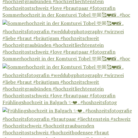
Sommerhochzeit in der Komturei Tobel 🫶🏼🥰❤️📸 . #hoc
Sommerhochzeit in der Komturei Tobel 🫶🏼🥰❤️📸 . #hoc
Frühlingshochzeit in Balgach ✨❤️ . #hoxhzeitsfotog