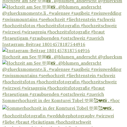
Hochzeit am See 🫶🏼📸 . @blumen_anderscht @gluecksm
Instagram-Beitrag 18014578187544916
Hochzeit am See 🫶🏼📸 . @blumen_anderscht @gluecksm
Sommerhochzeit in der Komturei Tobel 🫶🏼🥰❤️📸 . #hoc