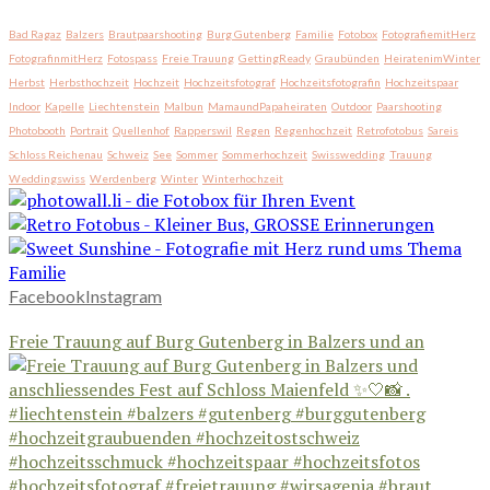
Bad Ragaz
Balzers
Brautpaarshooting
Burg Gutenberg
Familie
Fotobox
FotografiemitHerz
FotografinmitHerz
Fotospass
Freie Trauung
GettingReady
Graubünden
HeiratenimWinter
Herbst
Herbsthochzeit
Hochzeit
Hochzeitsfotograf
Hochzeitsfotografin
Hochzeitspaar
Indoor
Kapelle
Liechtenstein
Malbun
MamaundPapaheiraten
Outdoor
Paarshooting
Photobooth
Portrait
Quellenhof
Rapperswil
Regen
Regenhochzeit
Retrofotobus
Sareis
Schloss Reichenau
Schweiz
See
Sommer
Sommerhochzeit
Swisswedding
Trauung
Weddingswiss
Werdenberg
Winter
Winterhochzeit
Facebook
Instagram
Freie Trauung auf Burg Gutenberg in Balzers und an