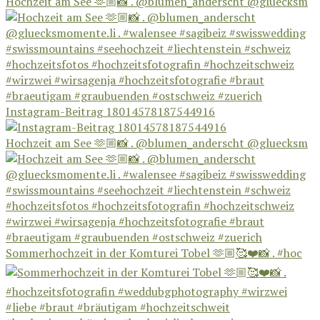
Hochzeit am See 🫶🏼📸 . @blumen_anderscht @gluecksm
Instagram-Beitrag 18014578187544916
Hochzeit am See 🫶🏼📸 . @blumen_anderscht @gluecksm
Sommerhochzeit in der Komturei Tobel 🫶🏼🥰❤️📸 . #hoc