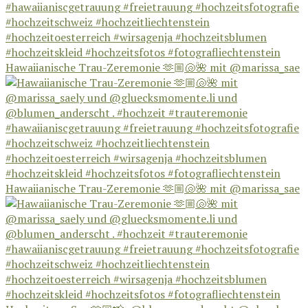
Hawaiianische Trau-Zeremonie 🫶🏼🐚🌺 mit @marissa_sae
Hawaiianische Trau-Zeremonie 🫶🏼🐚🌺 mit @marissa_sae