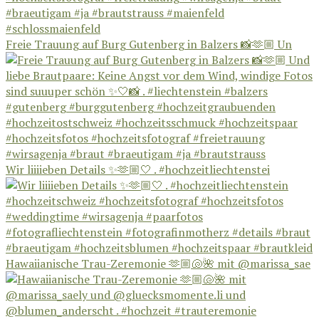
Freie Trauung auf Burg Gutenberg in Balzers 📸🫶🏼 Un
Wir liiiieben Details ✨🫶🏼🤍 . #hochzeitliechtenstei
Hawaiianische Trau-Zeremonie 🫶🏼🐚🌺 mit @marissa_sae