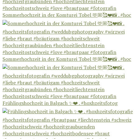
Sommerhochzeit in der Komturei Tobel 🫶🏼🥰❤️📸 . #hoc
Sommerhochzeit in der Komturei Tobel 🫶🏼🥰❤️📸 . #hoc
Frühlingshochzeit in Balgach ✨❤️ . #hoxhzeitsfotog