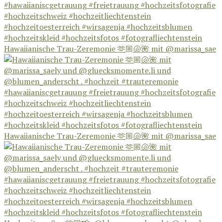
Hawaiianische Trau-Zeremonie 🫶🏼🐚🌺 mit @marissa_sae
Hawaiianische Trau-Zeremonie 🫶🏼🐚🌺 mit @marissa_sae