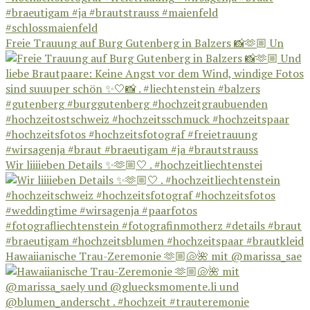
Freie Trauung auf Burg Gutenberg in Balzers 📸🫶🏼 Un
Wir liiiieben Details ✨🫶🏼🤍 . #hochzeitliechtenstei
Hawaiianische Trau-Zeremonie 🫶🏼🐚🌺 mit @marissa_sae