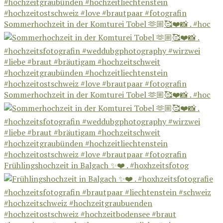
Sommerhochzeit in der Komturei Tobel 🫶🏼🥰❤️📸 . #hoc
Sommerhochzeit in der Komturei Tobel 🫶🏼🥰❤️📸 . #hoc
Frühlingshochzeit in Balgach ✨❤️ . #hoxhzeitsfotog