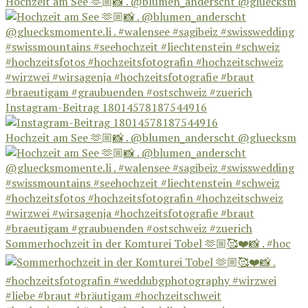
Hochzeit am See 🫶🏼📸 . @blumen_anderscht @gluecksm
Instagram-Beitrag 18014578187544916
Hochzeit am See 🫶🏼📸 . @blumen_anderscht @gluecksm
Sommerhochzeit in der Komturei Tobel 🫶🏼🥰❤️📸 . #hoc