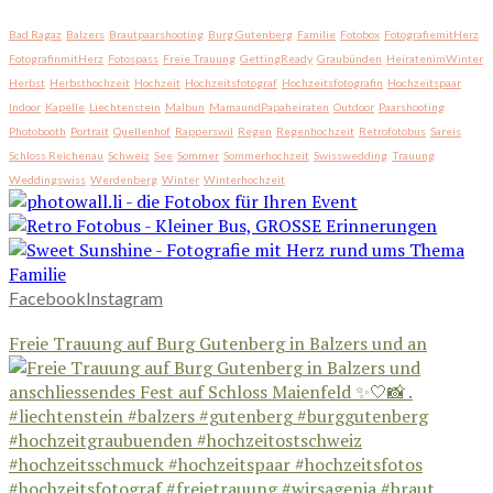
Bad Ragaz
Balzers
Brautpaarshooting
Burg Gutenberg
Familie
Fotobox
FotografiemitHerz
FotografinmitHerz
Fotospass
Freie Trauung
GettingReady
Graubünden
HeiratenimWinter
Herbst
Herbsthochzeit
Hochzeit
Hochzeitsfotograf
Hochzeitsfotografin
Hochzeitspaar
Indoor
Kapelle
Liechtenstein
Malbun
MamaundPapaheiraten
Outdoor
Paarshooting
Photobooth
Portrait
Quellenhof
Rapperswil
Regen
Regenhochzeit
Retrofotobus
Sareis
Schloss Reichenau
Schweiz
See
Sommer
Sommerhochzeit
Swisswedding
Trauung
Weddingswiss
Werdenberg
Winter
Winterhochzeit
Facebook
Instagram
Freie Trauung auf Burg Gutenberg in Balzers und an