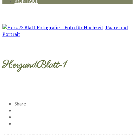
KONTAKT
HerzundBlatt-1
Share