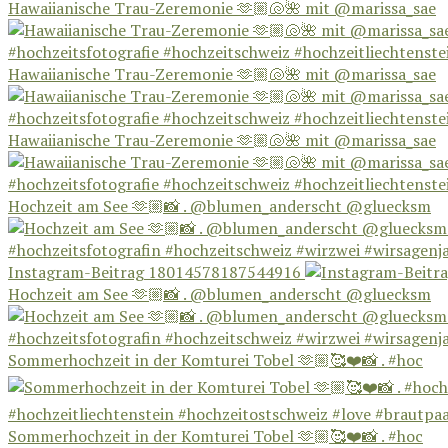
Hawaiianische Trau-Zeremonie 🫶🏼🐚🌺 mit @marissa_sae
Hawaiianische Trau-Zeremonie 🫶🏼🐚🌺 mit @marissa_sae
Hawaiianische Trau-Zeremonie 🫶🏼🐚🌺 mit @marissa_sae
Hochzeit am See 🫶🏼📸 . @blumen_anderscht @gluecksm
Instagram-Beitrag 18014578187544916
Hochzeit am See 🫶🏼📸 . @blumen_anderscht @gluecksm
Sommerhochzeit in der Komturei Tobel 🫶🏼🥰❤️📸 . #hoc
Sommerhochzeit in der Komturei Tobel 🫶🏼🥰❤️📸 . #hoc