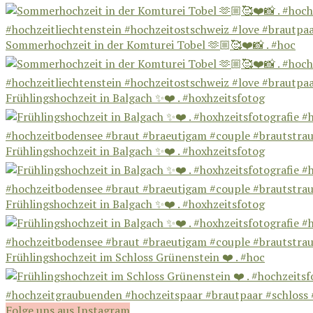
Sommerhochzeit in der Komturei Tobel 🫶🏼🥰❤️📸 . #hoc
Frühlingshochzeit in Balgach ✨❤️ . #hoxhzeitsfotog
Frühlingshochzeit in Balgach ✨❤️ . #hoxhzeitsfotog
Frühlingshochzeit in Balgach ✨❤️ . #hoxhzeitsfotog
Frühlingshochzeit im Schloss Grünenstein ❤️ . #hoc
Folge uns aus Instagram