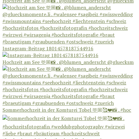
Hochzeit am See 🫶🏼📸 . @blumen_anderscht @gluecksm
Instagram-Beitrag 18014578187544916
Hochzeit am See 🫶🏼📸 . @blumen_anderscht @gluecksm
Sommerhochzeit in der Komturei Tobel 🫶🏼🥰❤️📸 . #hoc