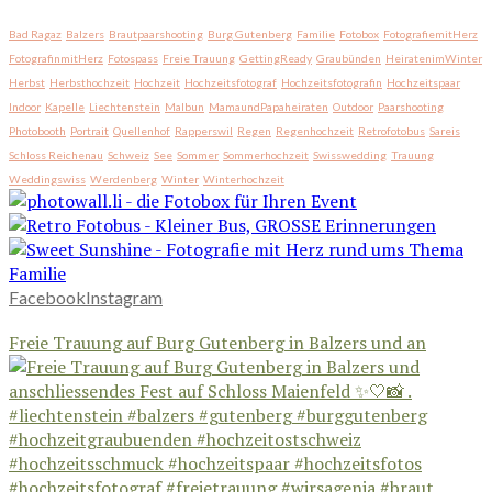
Bad Ragaz
Balzers
Brautpaarshooting
Burg Gutenberg
Familie
Fotobox
FotografiemitHerz
FotografinmitHerz
Fotospass
Freie Trauung
GettingReady
Graubünden
HeiratenimWinter
Herbst
Herbsthochzeit
Hochzeit
Hochzeitsfotograf
Hochzeitsfotografin
Hochzeitspaar
Indoor
Kapelle
Liechtenstein
Malbun
MamaundPapaheiraten
Outdoor
Paarshooting
Photobooth
Portrait
Quellenhof
Rapperswil
Regen
Regenhochzeit
Retrofotobus
Sareis
Schloss Reichenau
Schweiz
See
Sommer
Sommerhochzeit
Swisswedding
Trauung
Weddingswiss
Werdenberg
Winter
Winterhochzeit
Facebook
Instagram
Freie Trauung auf Burg Gutenberg in Balzers und an