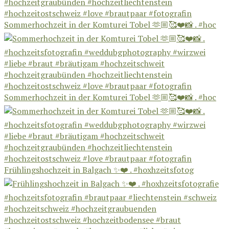
Sommerhochzeit in der Komturei Tobel 🫶🏼🥰❤️📸 . #hoc
Sommerhochzeit in der Komturei Tobel 🫶🏼🥰❤️📸 . #hoc
Frühlingshochzeit in Balgach ✨❤️ . #hoxhzeitsfotog