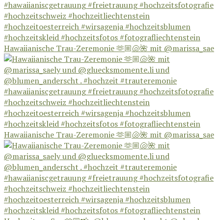
Hawaiianische Trau-Zeremonie 🫶🏼🐚🌺 mit @marissa_sae
Hawaiianische Trau-Zeremonie 🫶🏼🐚🌺 mit @marissa_sae