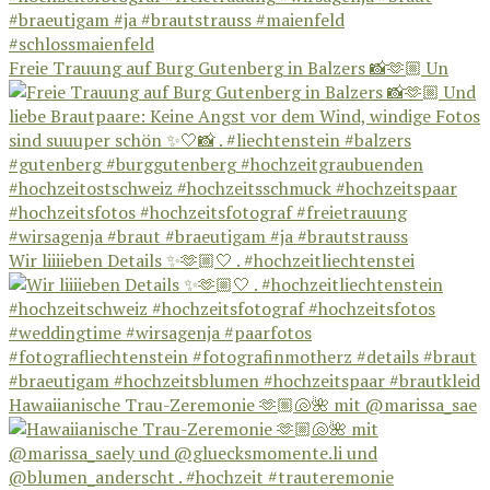
Freie Trauung auf Burg Gutenberg in Balzers 📸🫶🏼 Un
Wir liiiieben Details ✨🫶🏼🤍 . #hochzeitliechtenstei
Hawaiianische Trau-Zeremonie 🫶🏼🐚🌺 mit @marissa_sae