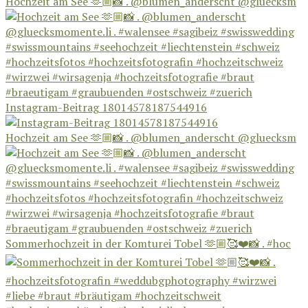
Hochzeit am See 🫶🏼📸 . @blumen_anderscht @gluecksm
Instagram-Beitrag 18014578187544916
Hochzeit am See 🫶🏼📸 . @blumen_anderscht @gluecksm
Sommerhochzeit in der Komturei Tobel 🫶🏼🥰❤️📸 . #hoc