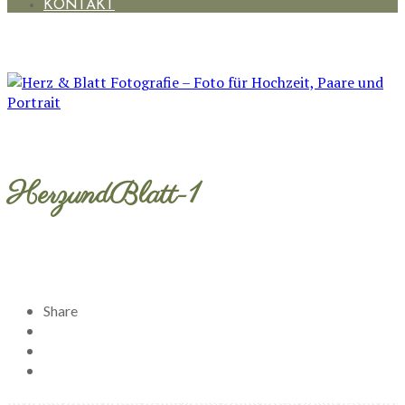
KONTAKT
HerzundBlatt-1
Share