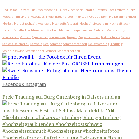
Bad Ragaz
Balzers
Brautpaarshooting
Burg Gutenberg
Familie
Fotobox
FotografiemitHerz
FotografinmitHerz
Fotospass
Freie Trauung
GettingReady
Graubünden
HeiratenimWinter
Herbst
Herbsthochzeit
Hochzeit
Hochzeitsfotograf
Hochzeitsfotografin
Hochzeitspaar
Indoor
Kapelle
Liechtenstein
Malbun
MamaundPapaheiraten
Outdoor
Paarshooting
Photobooth
Portrait
Quellenhof
Rapperswil
Regen
Regenhochzeit
Retrofotobus
Sareis
Schloss Reichenau
Schweiz
See
Sommer
Sommerhochzeit
Swisswedding
Trauung
Weddingswiss
Werdenberg
Winter
Winterhochzeit
Facebook
Instagram
Freie Trauung auf Burg Gutenberg in Balzers und an