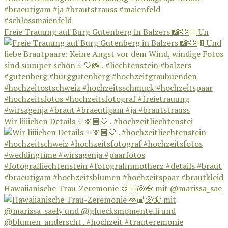
Freie Trauung auf Burg Gutenberg in Balzers 📸🫶🏼 Un
Wir liiiieben Details ✨🫶🏼🤍 . #hochzeitliechtenstei
Hawaiianische Trau-Zeremonie 🫶🏼🐚🌺 mit @marissa_sae