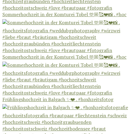
Sommerhochzeit in der Komturei Tobel 🫶🏼🥰❤️📸 . #hoc
Sommerhochzeit in der Komturei Tobel 🫶🏼🥰❤️📸 . #hoc
Frühlingshochzeit in Balgach ✨❤️ . #hoxhzeitsfotog