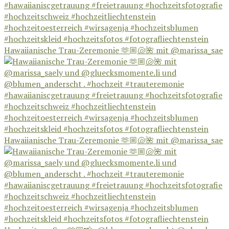
Hawaiianische Trau-Zeremonie 🫶🏼🐚🌺 mit @marissa_sae
Hawaiianische Trau-Zeremonie 🫶🏼🐚🌺 mit @marissa_sae