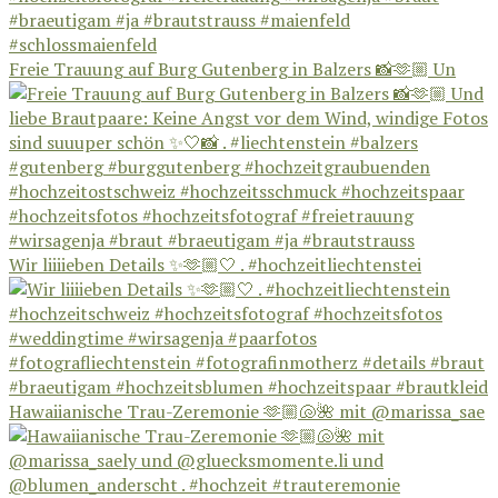
Freie Trauung auf Burg Gutenberg in Balzers 📸🫶🏼 Un
Wir liiiieben Details ✨🫶🏼🤍 . #hochzeitliechtenstei
Hawaiianische Trau-Zeremonie 🫶🏼🐚🌺 mit @marissa_sae