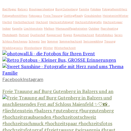
Bad Ragaz
Balzers
Brautpaarshooting
Burg Gutenberg
Familie
Fotobox
FotografiemitHerz
FotografinmitHerz
Fotospass
Freie Trauung
GettingReady
Graubünden
HeiratenimWinter
Herbst
Herbsthochzeit
Hochzeit
Hochzeitsfotograf
Hochzeitsfotografin
Hochzeitspaar
Indoor
Kapelle
Liechtenstein
Malbun
MamaundPapaheiraten
Outdoor
Paarshooting
Photobooth
Portrait
Quellenhof
Rapperswil
Regen
Regenhochzeit
Retrofotobus
Sareis
Schloss Reichenau
Schweiz
See
Sommer
Sommerhochzeit
Swisswedding
Trauung
Weddingswiss
Werdenberg
Winter
Winterhochzeit
Facebook
Instagram
Freie Trauung auf Burg Gutenberg in Balzers und an