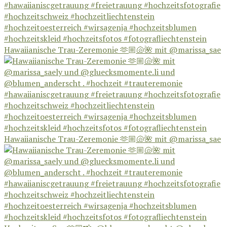
Hawaiianische Trau-Zeremonie 🫶🏼🐚🌺 mit @marissa_sae
Hawaiianische Trau-Zeremonie 🫶🏼🐚🌺 mit @marissa_sae