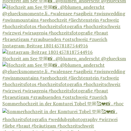
Hochzeit am See 🫶🏼📸 . @blumen_anderscht @gluecksm
Instagram-Beitrag 18014578187544916
Hochzeit am See 🫶🏼📸 . @blumen_anderscht @gluecksm
Sommerhochzeit in der Komturei Tobel 🫶🏼🥰❤️📸 . #hoc