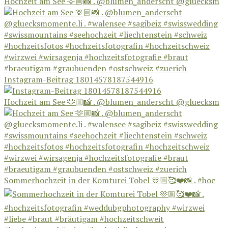
Hochzeit am See 🫶🏼📸 . @blumen_anderscht @gluecksm
Instagram-Beitrag 18014578187544916
Hochzeit am See 🫶🏼📸 . @blumen_anderscht @gluecksm
Sommerhochzeit in der Komturei Tobel 🫶🏼🥰❤️📸 . #hoc