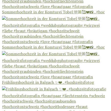
Sommerhochzeit in der Komturei Tobel 🫶🏼🥰❤️📸 . #hoc
Sommerhochzeit in der Komturei Tobel 🫶🏼🥰❤️📸 . #hoc
Frühlingshochzeit in Balgach ✨❤️ . #hoxhzeitsfotog