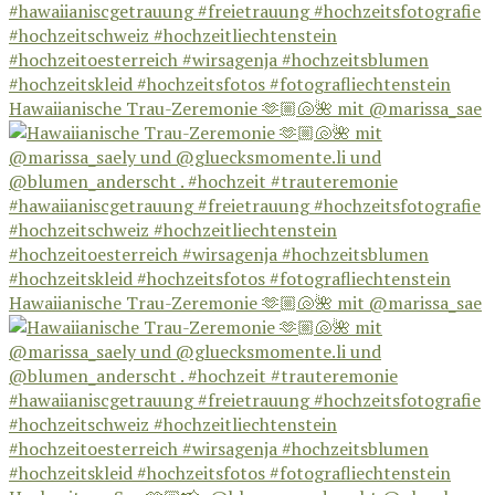
Hawaiianische Trau-Zeremonie 🫶🏼🐚🌺 mit @marissa_sae
Hawaiianische Trau-Zeremonie 🫶🏼🐚🌺 mit @marissa_sae