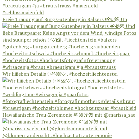
Freie Trauung auf Burg Gutenberg in Balzers 📸🫶🏼 Un
Wir liiiieben Details ✨🫶🏼🤍 . #hochzeitliechtenstei
Hawaiianische Trau-Zeremonie 🫶🏼🐚🌺 mit @marissa_sae