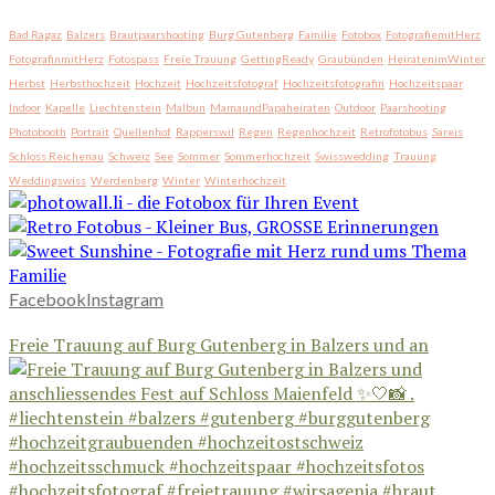
Bad Ragaz
Balzers
Brautpaarshooting
Burg Gutenberg
Familie
Fotobox
FotografiemitHerz
FotografinmitHerz
Fotospass
Freie Trauung
GettingReady
Graubünden
HeiratenimWinter
Herbst
Herbsthochzeit
Hochzeit
Hochzeitsfotograf
Hochzeitsfotografin
Hochzeitspaar
Indoor
Kapelle
Liechtenstein
Malbun
MamaundPapaheiraten
Outdoor
Paarshooting
Photobooth
Portrait
Quellenhof
Rapperswil
Regen
Regenhochzeit
Retrofotobus
Sareis
Schloss Reichenau
Schweiz
See
Sommer
Sommerhochzeit
Swisswedding
Trauung
Weddingswiss
Werdenberg
Winter
Winterhochzeit
Facebook
Instagram
Freie Trauung auf Burg Gutenberg in Balzers und an