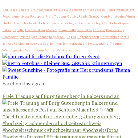
Bad Ragaz
Balzers
Brautpaarshooting
Burg Gutenberg
Familie
Fotobox
FotografiemitHerz
FotografinmitHerz
Fotospass
Freie Trauung
GettingReady
Graubünden
HeiratenimWinter
Herbst
Herbsthochzeit
Hochzeit
Hochzeitsfotograf
Hochzeitsfotografin
Hochzeitspaar
Indoor
Kapelle
Liechtenstein
Malbun
MamaundPapaheiraten
Outdoor
Paarshooting
Photobooth
Portrait
Quellenhof
Rapperswil
Regen
Regenhochzeit
Retrofotobus
Sareis
Schloss Reichenau
Schweiz
See
Sommer
Sommerhochzeit
Swisswedding
Trauung
Weddingswiss
Werdenberg
Winter
Winterhochzeit
Facebook
Instagram
Freie Trauung auf Burg Gutenberg in Balzers und an