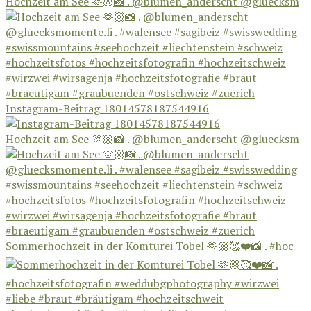
Hochzeit am See 🫶🏼📸 . @blumen_anderscht @gluecksm
Instagram-Beitrag 18014578187544916
Hochzeit am See 🫶🏼📸 . @blumen_anderscht @gluecksm
Sommerhochzeit in der Komturei Tobel 🫶🏼🥰❤️📸 . #hoc