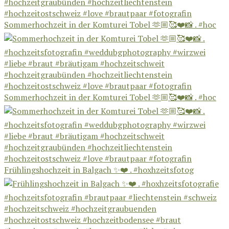
Sommerhochzeit in der Komturei Tobel 🫶🏼🥰❤️📸 . #hoc
Sommerhochzeit in der Komturei Tobel 🫶🏼🥰❤️📸 . #hoc
Frühlingshochzeit in Balgach ✨❤️ . #hoxhzeitsfotog