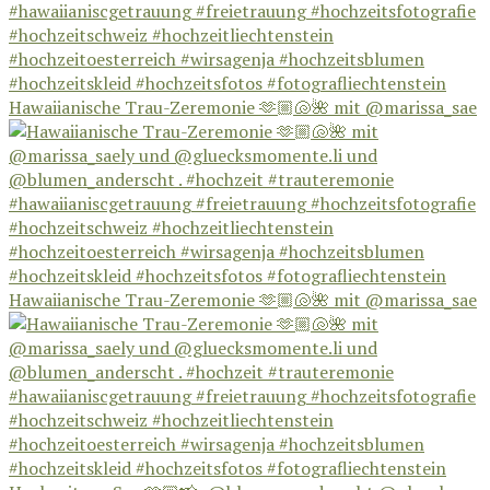
Hawaiianische Trau-Zeremonie 🫶🏼🐚🌺 mit @marissa_sae
Hawaiianische Trau-Zeremonie 🫶🏼🐚🌺 mit @marissa_sae