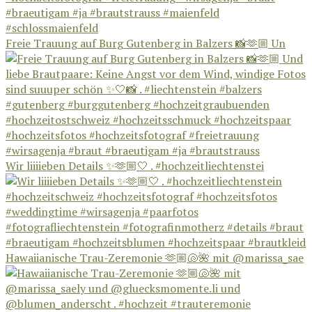
Freie Trauung auf Burg Gutenberg in Balzers 📸🫶🏼 Un
Wir liiiieben Details ✨🫶🏼🤍 . #hochzeitliechtenstei
Hawaiianische Trau-Zeremonie 🫶🏼🐚🌺 mit @marissa_sae